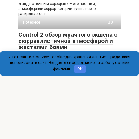
«гайд по ночным хоррорам» – это плотный,
атмосферный хоррор, который лучше всего
раскрывается в
Полезное
0
Control 2 обзор мрачного экшена с
сюрреалистичной атмосферой и
жесткими боями
Этот сайт использует cookie для хранения данных. Продолжая
Control 2 – это снова тот самый психоделический экшен
Remedy, где Федеральное бюро контроля
использовать сайт, Вы даете свое согласие на работу с этими
файлами.
OK
© 2026 immigration-online.ru