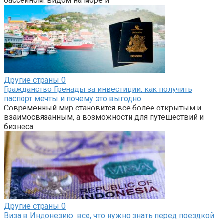
бассейном, видом на море и
Другие страны
0
Гражданство Гренады за инвестиции: как получить
паспорт мечты и почему это выгодно
Современный мир становится все более открытым и
взаимосвязанным, а возможности для путешествий и
бизнеса
Другие страны
0
Виза в Индонезию: все, что нужно знать перед поездкой