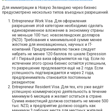
Для иммиграции в Новую Зеландию через бизнес
предусмотрено несколько типов въездных разрешений.
Entrepreneur Work Visa. Для оформления
разрешения этой категории необходимо сделать
единовременное вложение в экономику страны
не меньше 100 тыс. новозеландских долларов
(NZD). Требования к минимальной сумме менее
жёсткие для инновационных, научных и IT-
компаний. Предпринимателю также следует
набрать не менее 120 баллов по шкале Expression
of I Первый раз виза оформляется на год. Если по
истечении этого срока бизнес остаётся успешным,
то разрешение продлевается ещё на 2 года. Если
успешность подтверждается и через 2 года,
предприниматель становится постоянным
резидентом.
Entrepreneur Resident Visа. Для тех, кто уже ведёт
успешную коммерческую деятельность в течение
минимум 6 месяцев и желает остаться в стране.
Сумма инвестиций должна составить не менее 500
тыс. NZD, а предприятие должно создать как
минимум 3 рабочих места для местных жителей.