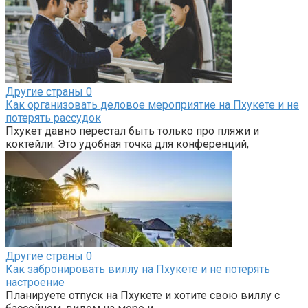
Другие страны
0
Как организовать деловое мероприятие на Пхукете и не
потерять рассудок
Пхукет давно перестал быть только про пляжи и
коктейли. Это удобная точка для конференций,
Другие страны
0
Как забронировать виллу на Пхукете и не потерять
настроение
Планируете отпуск на Пхукете и хотите свою виллу с