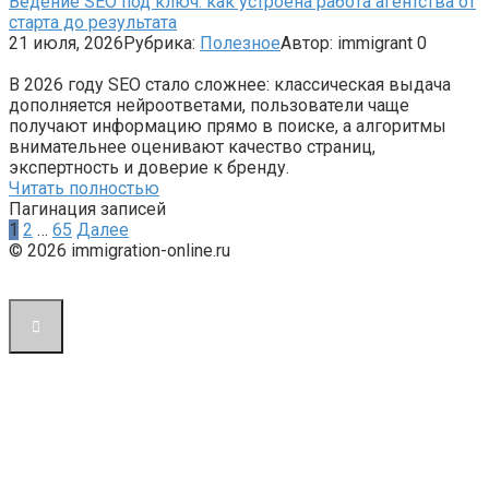
Ведение SEO под ключ: как устроена работа агентства от
старта до результата
21 июля, 2026
Рубрика:
Полезное
Автор:
immigrant
0
В 2026 году SEO стало сложнее: классическая выдача
дополняется нейроответами, пользователи чаще
получают информацию прямо в поиске, а алгоритмы
внимательнее оценивают качество страниц,
экспертность и доверие к бренду.
Читать полностью
Пагинация записей
1
2
…
65
Далее
© 2026 immigration-online.ru