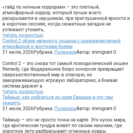
«гайд по ночным хоррорам» – это плотный,
атмосферный хоррор, который лучше всего
раскрывается в наушниках, при приглушенной яркости и
в коротких сессиях, когда сюжетные загадки не
успевают утомить,
Читать полностью
Control 2 обзор мрачного экшена с сюрреалистичной
атмосферой и жесткими боями
31 июля, 2026
Рубрика:
Полезное
Автор:
immigrant
0
Control 2 – это снова тот самый психоделический экшен
Remedy, где Федеральное бюро контроля превращает
сверхъестественный мир в опасную, но
завораживающую игровую лабораторию, а боевая
система держит в
Читать полностью
Таймыр: как добраться до края Евразии и что там
увидеть
31 июля, 2026
Рубрика:
Полезное
Автор:
immigrant
0
Таймыр — это не просто точка на карте. Это кусок мира,
где арктическая тундра живёт по своим законам, где
короткое лето разбрасывает огненные ковры