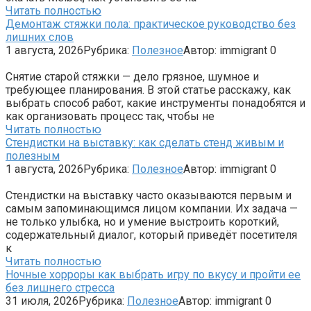
Читать полностью
Демонтаж стяжки пола: практическое руководство без
лишних слов
1 августа, 2026
Рубрика:
Полезное
Автор:
immigrant
0
Снятие старой стяжки — дело грязное, шумное и
требующее планирования. В этой статье расскажу, как
выбрать способ работ, какие инструменты понадобятся и
как организовать процесс так, чтобы не
Читать полностью
Стендистки на выставку: как сделать стенд живым и
полезным
1 августа, 2026
Рубрика:
Полезное
Автор:
immigrant
0
Стендистки на выставку часто оказываются первым и
самым запоминающимся лицом компании. Их задача —
не только улыбка, но и умение выстроить короткий,
содержательный диалог, который приведёт посетителя
к
Читать полностью
Ночные хорроры как выбрать игру по вкусу и пройти ее
без лишнего стресса
31 июля, 2026
Рубрика:
Полезное
Автор:
immigrant
0