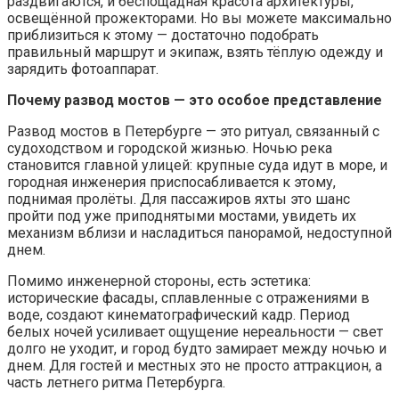
раздвигаются, и беспощадная красота архитектуры,
освещённой прожекторами. Но вы можете максимально
приблизиться к этому — достаточно подобрать
правильный маршрут и экипаж, взять тёплую одежду и
зарядить фотоаппарат.
Почему развод мостов —
это особое представление
Развод мостов в Петербурге — это ритуал, связанный с
судоходством и городской жизнью. Ночью река
становится главной улицей: крупные суда идут в море, и
городная инженерия приспосабливается к этому,
поднимая пролёты. Для пассажиров яхты это шанс
пройти под уже приподнятыми мостами, увидеть их
механизм вблизи и насладиться панорамой, недоступной
днем.
Помимо инженерной стороны, есть эстетика:
исторические фасады, сплавленные с отражениями в
воде, создают кинематографический кадр. Период
белых ночей усиливает ощущение нереальности — свет
долго не уходит, и город будто замирает между ночью и
днем. Для гостей и местных это не просто аттракцион, а
часть летнего ритма Петербурга.