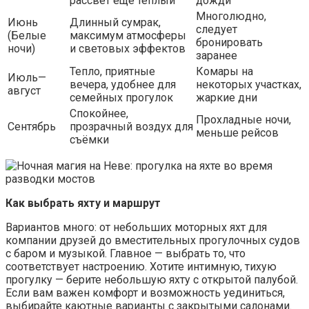
рассвет ещё тёплый
дожди
Многолюдно,
Июнь
Длинный сумрак,
следует
(Белые
максимум атмосферы
бронировать
ночи)
и световых эффектов
заранее
Тепло, приятные
Комары на
Июль—
вечера, удобнее для
некоторых участках,
август
семейных прогулок
жаркие дни
Спокойнее,
Прохладные ночи,
Сентябрь
прозрачный воздух для
меньше рейсов
съёмки
Как выбрать яхту и маршрут
Вариантов много: от небольших моторных яхт для
компании друзей до вместительных прогулочных судов
с баром и музыкой. Главное — выбрать то, что
соответствует настроению. Хотите интимную, тихую
прогулку — берите небольшую яхту с открытой палубой.
Если вам важен комфорт и возможность уединиться,
выбирайте каютные варианты с закрытыми салонами.