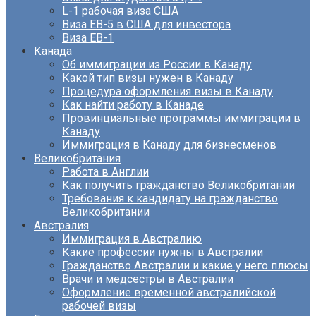
L-1 рабочая виза США
Виза EB-5 в США для инвестора
Виза ЕВ-1
Канада
Об иммиграции из России в Канаду
Какой тип визы нужен в Канаду
Процедура оформления визы в Канаду
Как найти работу в Канаде
Провинциальные программы иммиграции в
Канаду
Иммиграция в Канаду для бизнесменов
Великобритания
Работа в Англии
Как получить гражданство Великобритании
Требования к кандидату на гражданство
Великобритании
Австралия
Иммиграция в Австралию
Какие профессии нужны в Австралии
Гражданство Австралии и какие у него плюсы
Врачи и медсестры в Австралии
Оформление временной австралийской
рабочей визы