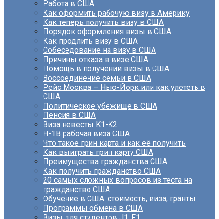
Работа в США
Как оформить рабочую визу в Америку
Как теперь получить визу в США
Порядок оформления визы в США
Как продлить визу в США
Собеседование на визу в США
Причины отказа в визе США
Помощь в получении визы в США
Воссоединение семьи в США
Рейс Москва – Нью-Йорк или как улететь в
США
Политическое убежище в США
Пенсия в США
Виза невесты K1-K2
H-1B рабочая виза США
Что такое грин карта и как её получить
Как выиграть грин карту США
Преимущества гражданства США
Как получить гражданство США
20 самых сложных вопросов из теста на
гражданство США
Обучение в США: стоимость, виза, гранты
Программы обмена в США
Визы для студентов J1, F1