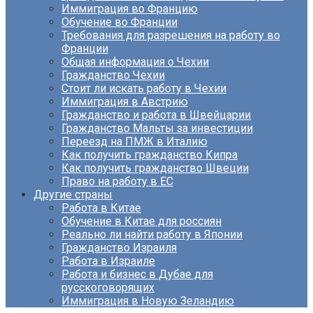
Иммиграция во Францию
Обучение во Франции
Требования для разрешения на работу во
Франции
Общая информация о Чехии
Гражданство Чехии
Стоит ли искать работу в Чехии
Иммиграция в Австрию
Гражданство и работа в Швейцарии
Гражданство Мальты за инвестиции
Переезд на ПМЖ в Италию
Как получить гражданство Кипра
Как получить гражданство Швеции
Право на работу в ЕС
Другие страны
Работа в Китае
Обучение в Китае для россиян
Реально ли найти работу в Японии
Гражданство Израиля
Работа в Израиле
Работа и бизнес в Дубае для
русскоговорящих
Иммиграция в Новую Зеландию