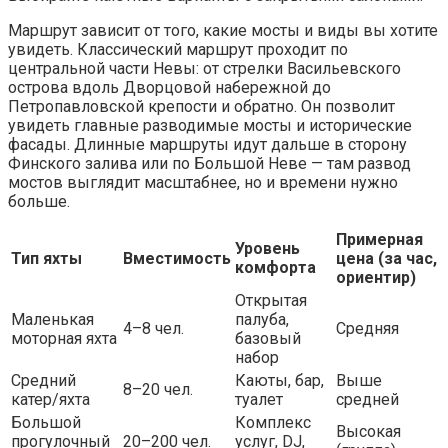
Маршрут зависит от того, какие мосты и виды вы хотите
увидеть. Классический маршрут проходит по
центральной части Невы: от стрелки Васильевского
острова вдоль Дворцовой набережной до
Петропавловской крепости и обратно. Он позволит
увидеть главные разводимые мосты и исторические
фасады. Длинные маршруты идут дальше в сторону
Финского залива или по Большой Неве — там развод
мостов выглядит масштабнее, но и времени нужно
больше.
Примерная
Уровень
Тип яхты
Вместимость
цена (за час,
комфорта
ориентир)
Открытая
Маленькая
палуба,
4–8 чел.
Средняя
моторная яхта
базовый
набор
Средний
Каюты, бар,
Выше
8–20 чел.
катер/яхта
туалет
средней
Большой
Комплекс
Высокая
прогулочный
20–200 чел.
услуг, DJ,