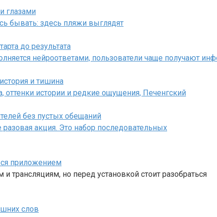
ми глазами
сь бывать: здесь пляжи выглядят
тарта до результата
ополняется нейроответами, пользователи чаще получают и
 история и тишина
а, оттенки истории и редкие ощущения, Печенгский
ителей без пустых обещаний
 разовая акция. Это набор последовательных
ться приложением
 и трансляциям, но перед установкой стоит разобраться
ишних слов