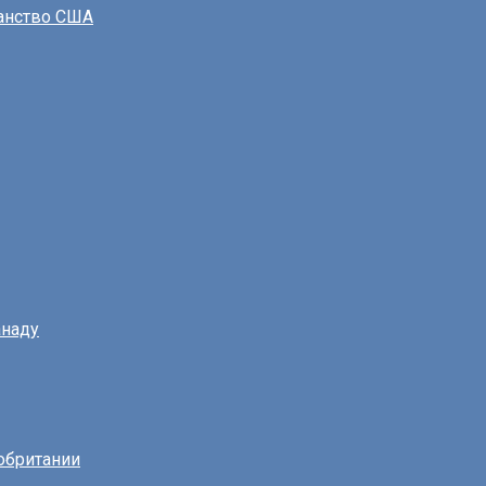
данство США
наду
обритании