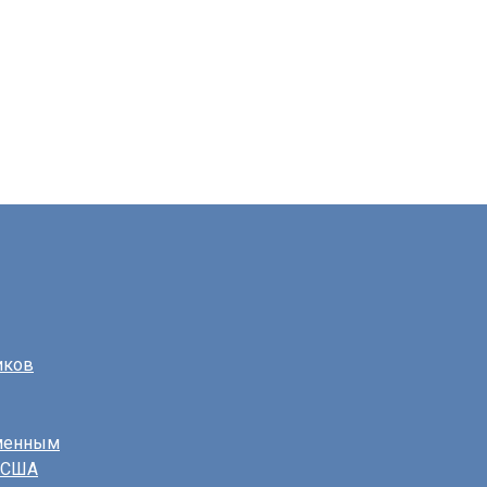
иков
еменным
в США