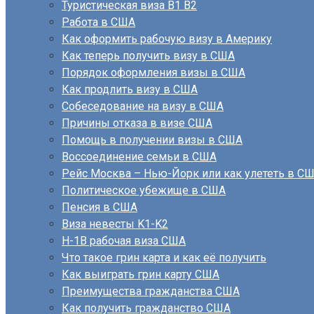
Туристическая виза B1 B2
Работа в США
Как оформить рабочую визу в Америку
Как теперь получить визу в США
Порядок оформления визы в США
Как продлить визу в США
Собеседование на визу в США
Причины отказа в визе США
Помощь в получении визы в США
Воссоединение семьи в США
Рейс Москва – Нью-Йорк или как улететь в С
Политическое убежище в США
Пенсия в США
Виза невесты K1-K2
H-1B рабочая виза США
Что такое грин карта и как её получить
Как выиграть грин карту США
Преимущества гражданства США
Как получить гражданство США