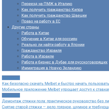
Переезд на ПМЖ в Италию
Как получить гражданство Кипра
Как получить гражданство Швеции
Право на работу в ЕС
Другие страны
Работа в Китае
Обучение в Китае для россиян
Реально ли найти работу в Японии
Гражданство Израиля
Работа в Израиле
Работа и бизнес в Дубае для русскоговорящих
Иммиграция в Новую Зеландию
Полезное
Как безопасно скачать Melbet и быстро начать пользова
Мобильное приложение Melbet упрощает доступ к ставкам
Полезное
Демонтаж стяжки пола: практическое руководство без л
Снятие старой стяжки — дело грязное, шумное и требующе