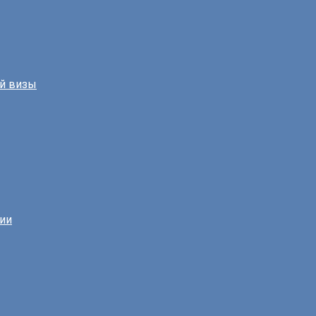
й визы
нии