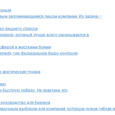
лезным
амым запоминающимся лицом компании. Их задача —
ез лишнего стресса
хоррор, который лучше всего раскрывается в
осферой и жесткими боями
 Remedy, где Федеральное бюро контроля
де арктическая тундра
тию
и быструю победу. На практике это
 руководство для бизнеса
ивычным выбором для компаний, которым нужна гибкая и 