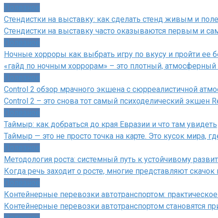
Полезное
Стендистки на выставку: как сделать стенд живым и по
Стендистки на выставку часто оказываются первым и с
Полезное
Ночные хорроры как выбрать игру по вкусу и пройти ее б
«гайд по ночным хоррорам» – это плотный, атмосферный 
Полезное
Control 2 обзор мрачного экшена с сюрреалистичной атм
Control 2 – это снова тот самый психоделический экшен
Полезное
Таймыр: как добраться до края Евразии и что там увидеть
Таймыр — это не просто точка на карте. Это кусок мира, г
Полезное
Методология роста: системный путь к устойчивому разви
Когда речь заходит о росте, многие представляют скачок 
Полезное
Контейнерные перевозки автотранспортом: практическое
Контейнерные перевозки автотранспортом становятся пр
Полезное