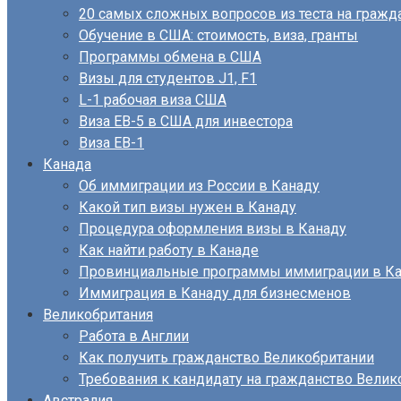
20 самых сложных вопросов из теста на граж
Обучение в США: стоимость, виза, гранты
Программы обмена в США
Визы для студентов J1, F1
L-1 рабочая виза США
Виза EB-5 в США для инвестора
Виза ЕВ-1
Канада
Об иммиграции из России в Канаду
Какой тип визы нужен в Канаду
Процедура оформления визы в Канаду
Как найти работу в Канаде
Провинциальные программы иммиграции в Ка
Иммиграция в Канаду для бизнесменов
Великобритания
Работа в Англии
Как получить гражданство Великобритании
Требования к кандидату на гражданство Велик
Австралия