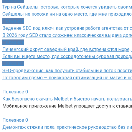
Тур на Сейшелы: острова, которые хочется увидеть свои
Сейшелы не похожи ни на одно место, где мне приходило
Полезное
Ведение SEO под ключ: как устроена работа агентства от с
В 2026 году SEO стало сложнее: классическая выдача д
Полезное
Печенгский округ: северный край, где встречаются море,
Если вы ищете место, где сосредоточены суровая природ
Полезное
SEO-продвижение: как получить стабильный поток посет
Поговорим прямо — поисковая оптимизация не магия и не
Полезное
0
Как безопасно скачать Melbet и быстро начать пользова
Мобильное приложение Melbet упрощает доступ к ставкам
Полезное
0
Демонтаж стяжки пола: практическое руководство без л