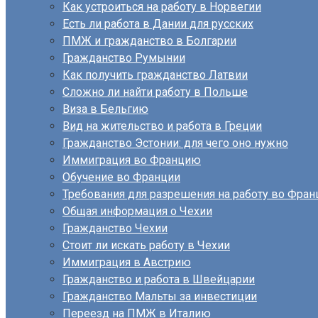
Как устроиться на работу в Норвегии
Есть ли работа в Дании для русских
ПМЖ и гражданство в Болгарии
Гражданство Румынии
Как получить гражданство Латвии
Сложно ли найти работу в Польше
Виза в Бельгию
Вид на жительство и работа в Греции
Гражданство Эстонии: для чего оно нужно
Иммиграция во Францию
Обучение во Франции
Требования для разрешения на работу во Фран
Общая информация о Чехии
Гражданство Чехии
Стоит ли искать работу в Чехии
Иммиграция в Австрию
Гражданство и работа в Швейцарии
Гражданство Мальты за инвестиции
Переезд на ПМЖ в Италию