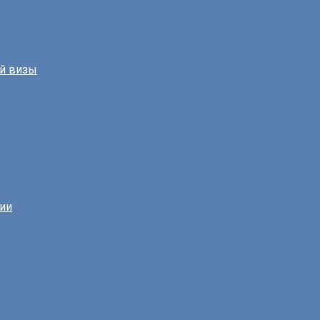
й визы
нии