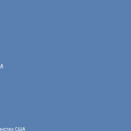
ША
данство США