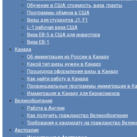
Обучение в США: стоимость, виза, гранты
Программы обмена в США
Визы для студентов J1, F1
L-1 рабочая виза США
Виза EB-5 в США для инвестора
Виза ЕВ-1
Канада
Об иммиграции из России в Канаду
Какой тип визы нужен в Канаду
Процедура оформления визы в Канаду
Как найти работу в Канаде
Провинциальные программы иммиграции в Ка
Иммиграция в Канаду для бизнесменов
Великобритания
Работа в Англии
Как получить гражданство Великобритании
Требования к кандидату на гражданство Велик
Австралия