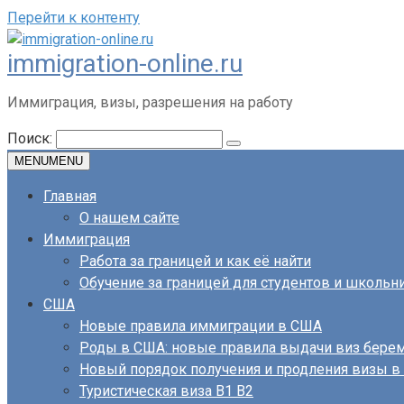
Перейти к контенту
immigration-online.ru
Иммиграция, визы, разрешения на работу
Поиск:
MENU
MENU
Главная
О нашем сайте
Иммиграция
Работа за границей и как её найти
Обучение за границей для студентов и школьн
США
Новые правила иммиграции в США
Роды в США: новые правила выдачи виз бер
Новый порядок получения и продления визы 
Туристическая виза B1 B2