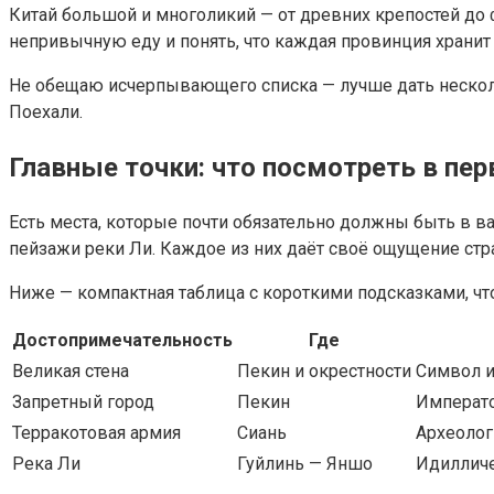
Китай большой и многоликий — от древних крепостей до ф
непривычную еду и понять, что каждая провинция хранит с
Не обещаю исчерпывающего списка — лучше дать несколь
Поехали.
Главные точки: что посмотреть в пе
Есть места, которые почти обязательно должны быть в в
пейзажи реки Ли. Каждое из них даёт своё ощущение стр
Ниже — компактная таблица с короткими подсказками, ч
Достопримечательность
Где
Великая стена
Пекин и окрестности
Символ и
Запретный город
Пекин
Императо
Терракотовая армия
Сиань
Археолог
Река Ли
Гуйлинь — Яншо
Идилличе