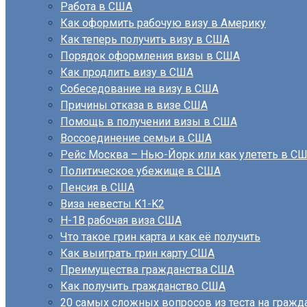
Работа в США
Как оформить рабочую визу в Америку
Как теперь получить визу в США
Порядок оформления визы в США
Как продлить визу в США
Собеседование на визу в США
Причины отказа в визе США
Помощь в получении визы в США
Воссоединение семьи в США
Рейс Москва – Нью-Йорк или как улететь в С
Политическое убежище в США
Пенсия в США
Виза невесты K1-K2
H-1B рабочая виза США
Что такое грин карта и как её получить
Как выиграть грин карту США
Преимущества гражданства США
Как получить гражданство США
20 самых сложных вопросов из теста на граж