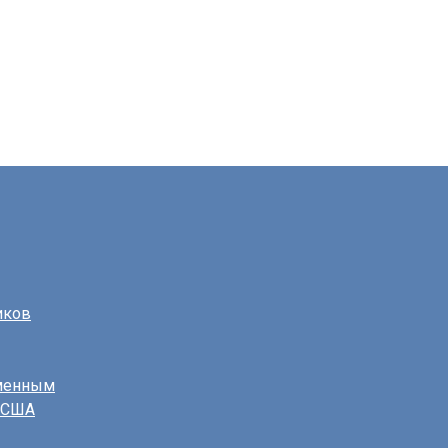
иков
еменным
в США