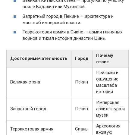
Великая Китайская стена — прогулка по участку
возле Бадалин или Мутяньюй.
Запретный город в Пекине — архитектура и
масштаб имперской власти.
Терракотовая армия в Сиане — армия глиняных
воинов и тихая история династии Цинь.
Почему
Достопримечательность
Город
стоит
Пейзажи и
ощущение
Великая стена
Пекин
масштаба
истории
Имперская
Запретный город
Пекин
архитектура и
музеи
Археология
Терракотовая армия
Сиань
вживую