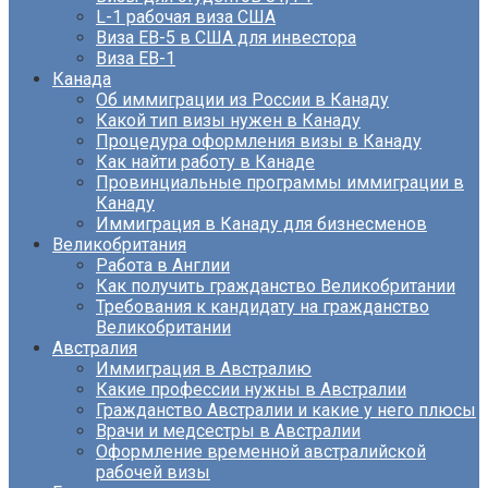
L-1 рабочая виза США
Виза EB-5 в США для инвестора
Виза ЕВ-1
Канада
Об иммиграции из России в Канаду
Какой тип визы нужен в Канаду
Процедура оформления визы в Канаду
Как найти работу в Канаде
Провинциальные программы иммиграции в
Канаду
Иммиграция в Канаду для бизнесменов
Великобритания
Работа в Англии
Как получить гражданство Великобритании
Требования к кандидату на гражданство
Великобритании
Австралия
Иммиграция в Австралию
Какие профессии нужны в Австралии
Гражданство Австралии и какие у него плюсы
Врачи и медсестры в Австралии
Оформление временной австралийской
рабочей визы