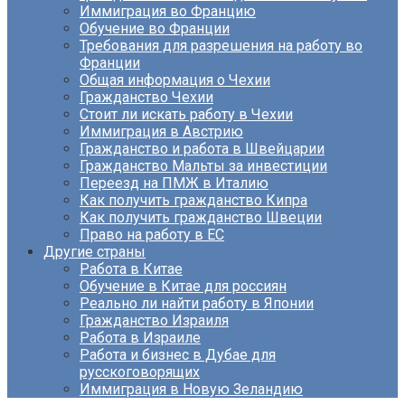
Иммиграция во Францию
Обучение во Франции
Требования для разрешения на работу во
Франции
Общая информация о Чехии
Гражданство Чехии
Стоит ли искать работу в Чехии
Иммиграция в Австрию
Гражданство и работа в Швейцарии
Гражданство Мальты за инвестиции
Переезд на ПМЖ в Италию
Как получить гражданство Кипра
Как получить гражданство Швеции
Право на работу в ЕС
Другие страны
Работа в Китае
Обучение в Китае для россиян
Реально ли найти работу в Японии
Гражданство Израиля
Работа в Израиле
Работа и бизнес в Дубае для
русскоговорящих
Иммиграция в Новую Зеландию