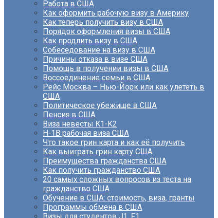
Работа в США
Как оформить рабочую визу в Америку
Как теперь получить визу в США
Порядок оформления визы в США
Как продлить визу в США
Собеседование на визу в США
Причины отказа в визе США
Помощь в получении визы в США
Воссоединение семьи в США
Рейс Москва – Нью-Йорк или как улететь в
США
Политическое убежище в США
Пенсия в США
Виза невесты K1-K2
H-1B рабочая виза США
Что такое грин карта и как её получить
Как выиграть грин карту США
Преимущества гражданства США
Как получить гражданство США
20 самых сложных вопросов из теста на
гражданство США
Обучение в США: стоимость, виза, гранты
Программы обмена в США
Визы для студентов J1, F1