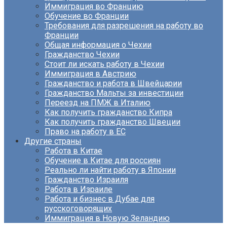
Иммиграция во Францию
Обучение во Франции
Требования для разрешения на работу во
Франции
Общая информация о Чехии
Гражданство Чехии
Стоит ли искать работу в Чехии
Иммиграция в Австрию
Гражданство и работа в Швейцарии
Гражданство Мальты за инвестиции
Переезд на ПМЖ в Италию
Как получить гражданство Кипра
Как получить гражданство Швеции
Право на работу в ЕС
Другие страны
Работа в Китае
Обучение в Китае для россиян
Реально ли найти работу в Японии
Гражданство Израиля
Работа в Израиле
Работа и бизнес в Дубае для
русскоговорящих
Иммиграция в Новую Зеландию