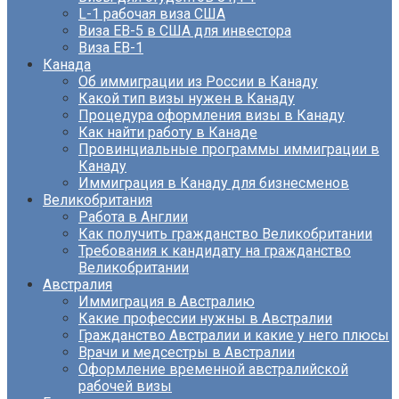
L-1 рабочая виза США
Виза EB-5 в США для инвестора
Виза ЕВ-1
Канада
Об иммиграции из России в Канаду
Какой тип визы нужен в Канаду
Процедура оформления визы в Канаду
Как найти работу в Канаде
Провинциальные программы иммиграции в
Канаду
Иммиграция в Канаду для бизнесменов
Великобритания
Работа в Англии
Как получить гражданство Великобритании
Требования к кандидату на гражданство
Великобритании
Австралия
Иммиграция в Австралию
Какие профессии нужны в Австралии
Гражданство Австралии и какие у него плюсы
Врачи и медсестры в Австралии
Оформление временной австралийской
рабочей визы