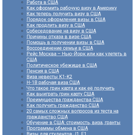
Работа в США
Как оформить рабочую визу в Америку
Как теперь получить визу в США
Порядок оформления визы в США
Как продлить визу в США
Собеседование на визу в США
Причины отказа в визе США
Помощь в получении визы в США
Воссоединение семьи в США
Рейс Москва – Нью-Йорк или как улететь в
США
Политическое убежище в США
Пенсия в США
Виза невесты K1-K2
H-1B рабочая виза США
Что такое грин карта и как её получить
Как выиграть грин карту США
Преимущества гражданства США
Как получить гражданство США
20 самых сложных вопросов из теста на
гражданство США
Обучение в США: стоимость, виза, гранты
Программы обмена в США
Визы для студентов J1, F1