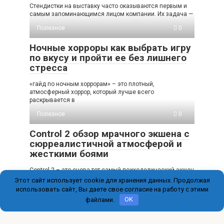
Стендистки на выставку часто оказываются первым и
самым запоминающимся лицом компании. Их задача —
Полезное
0
Ночные хорроры как выбрать игру
по вкусу и пройти ее без лишнего
стресса
«гайд по ночным хоррорам» – это плотный,
атмосферный хоррор, который лучше всего
раскрывается в
Полезное
0
Control 2 обзор мрачного экшена с
сюрреалистичной атмосферой и
жесткими боями
Control 2 – это снова тот самый психоделический экшен
Remedy, где Федеральное бюро контроля
Этот сайт использует cookie для хранения данных. Продолжая
использовать сайт, Вы даете свое согласие на работу с этими
файлами.
OK