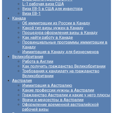
L-1 рабочая виза США
Виза EB-5 в США для инвестора
Виза ЕВ-1
Канада
Об иммиграции из России в Канаду
Какой тип визы нужен в Канаду
Процедура оформления визы в Канаду
Как найти работу в Канаде
Провинциальные программы иммиграции в
Канаду
Иммиграция в Канаду для бизнесменов
Великобритания
Работа в Англии
Как получить гражданство Великобритании
Требования к кандидату на гражданство
Великобритании
Австралия
Иммиграция в Австралию
Какие профессии нужны в Австралии
Гражданство Австралии и какие у него плюсы
Врачи и медсестры в Австралии
Оформление временной австралийской
рабочей визы