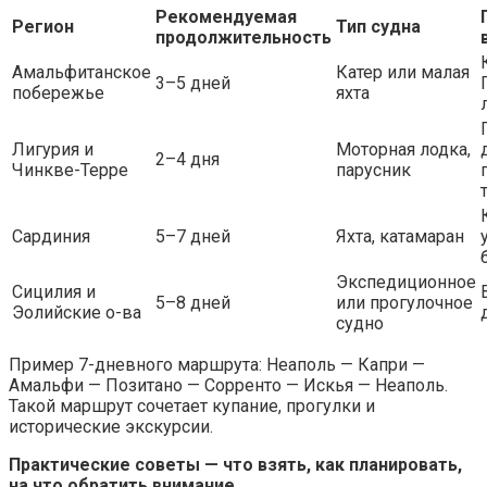
Рекомендуемая
Регион
Тип судна
продолжительность
Амальфитанское
Катер или малая
3–5 дней
побережье
яхта
Лигурия и
Моторная лодка,
2–4 дня
Чинкве-Терре
парусник
Сардиния
5–7 дней
Яхта, катамаран
Экспедиционное
Сицилия и
5–8 дней
или прогулочное
Эолийские о-ва
судно
Пример 7-дневного маршрута: Неаполь — Капри —
Амальфи — Позитано — Сорренто — Искья — Неаполь.
Такой маршрут сочетает купание, прогулки и
исторические экскурсии.
Практические советы — что взять, как планировать,
на что обратить внимание