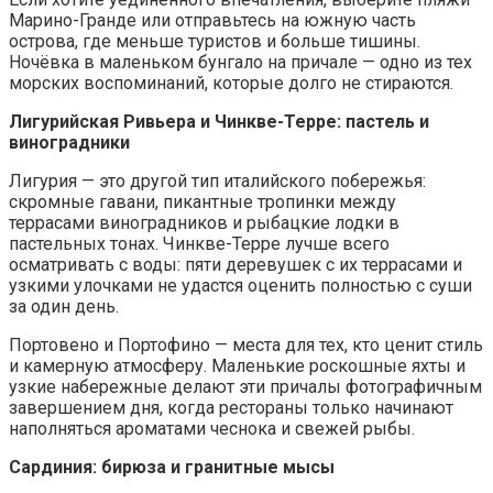
Марино-Гранде или отправьтесь на южную часть
острова, где меньше туристов и больше тишины.
Ночёвка в маленьком бунгало на причале — одно из тех
морских воспоминаний, которые долго не стираются.
Лигурийская
Ривьера и
Чинкве
-Терре: пастель и
виноградники
Лигурия — это другой тип италийского побережья:
скромные гавани, пикантные тропинки между
террасами виноградников и рыбацкие лодки в
пастельных тонах. Чинкве-Терре лучше всего
осматривать с воды: пяти деревушек с их террасами и
узкими улочками не удастся оценить полностью с суши
за один день.
Портовено и Портофино — места для тех, кто ценит стиль
и камерную атмосферу. Маленькие роскошные яхты и
узкие набережные делают эти причалы фотографичным
завершением дня, когда рестораны только начинают
наполняться ароматами чеснока и свежей рыбы.
Сардиния: бирюза и гранитные мысы