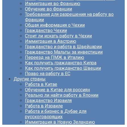
Иммиграция во Францию
Обучение во Франции
Требования для разрешения на работу во
Франции
Общая информация о Чехии
Гражданство Чехии
Стоит ли искать работу в Чехии
Иммиграция в Австрию
Гражданство и работа в Швейцарии
Гражданство Мальты за инвестиции
Переезд на ПМЖ в Италию
Как получить гражданство Кипра
Как получить гражданство Швеции
Право на работу в ЕС
Другие страны
Работа в Китае
Обучение в Китае для россиян
Реально ли найти работу в Японии
Гражданство Израиля
Работа в Израиле
Работа и бизнес в Дубае для
русскоговорящих
Иммиграция в Новую Зеландию