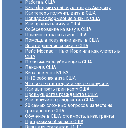
Работа в США
Как оформить рабочую визу в Америку
Как теперь получить визу в США
Порядок оформления визы в США
Как продлить визу в США
Собеседование на визу в США
Причины отказа в визе США
Помощь в получении визы в США
Воссоединение семьи в США
Рейс Москва – Нью-Йорк или как улететь в
США
Политическое убежище в США
Пенсия в США
Виза невесты K1-K2
H-1B рабочая виза США
Что такое грин карта и как её получить
Как выиграть грин карту США
Преимущества гражданства США
Как получить гражданство США
20 самых сложных вопросов из теста на
гражданство США
Обучение в США: стоимость, виза, гранты
Программы обмена в США
Визы для студентов J1, F1