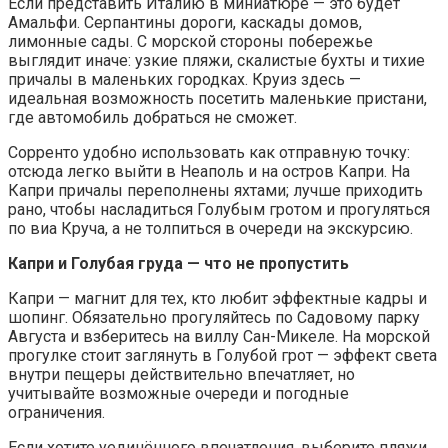
Если представить Италию в миниатюре — это будет
Амальфи. Серпантины дороги, каскады домов,
лимонные сады. С морской стороны побережье
выглядит иначе: узкие пляжи, скалистые бухты и тихие
причалы в маленьких городках. Круиз здесь —
идеальная возможность посетить маленькие пристани,
где автомобиль добраться не сможет.
Сорренто удобно использовать как отправную точку:
отсюда легко выйти в Неаполь и на остров Капри. На
Капри причалы переполнены яхтами; лучше приходить
рано, чтобы насладиться Голубым гротом и прогуляться
по виа Круча, а не толпиться в очереди на экскурсию.
Капри и Голубая груда — что не пропустить
Капри — магнит для тех, кто любит эффектные кадры и
шопинг. Обязательно прогуляйтесь по Садовому парку
Августа и взберитесь на виллу Сан-Микеле. На морской
прогулке стоит заглянуть в Голубой грот — эффект света
внутри пещеры действительно впечатляет, но
учитывайте возможные очереди и погодные
ограничения.
Если хотите уединённого впечатления, выберите пляжи