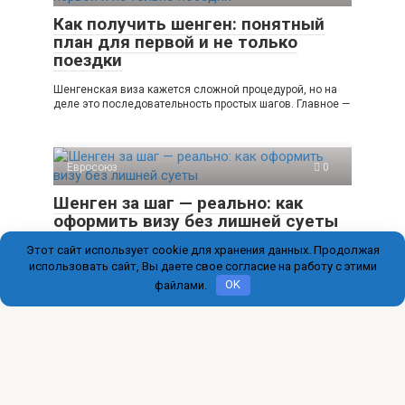
Как получить шенген: понятный
план для первой и не только
поездки
Шенгенская виза кажется сложной процедурой, но на
деле это последовательность простых шагов. Главное —
Евросоюз
0
Шенген за шаг — реально: как
оформить визу без лишней суеты
Этот сайт использует cookie для хранения данных. Продолжая
Если мечтаете о прогулках по Европейским улочкам,
получить Шенген — первый практический шаг. Сразу
использовать сайт, Вы даете свое согласие на работу с этими
файлами.
OK