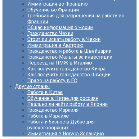
Иммиграция во Францию
Обучение во Франции
Требования для разрешения на работу во
Франции
Общая информация о Чехии
Гражданство Чехии
Стоит ли искать работу в Чехии
Иммиграция в Австрию
Гражданство и работа в Швейцарии
Гражданство Мальты за инвестиции
Переезд на ПМЖ в Италию
Как получить гражданство Кипра
Как получить гражданство Швеции
Право на работу в ЕС
Другие страны
Работа в Китае
Обучение в Китае для россиян
Реально ли найти работу в Японии
Гражданство Израиля
Работа в Израиле
Работа и бизнес в Дубае для
русскоговорящих
Иммиграция в Новую Зеландию