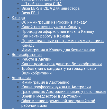
L-1 рабочая виза США
Виза EB-5 в США для инвестора
Виза ЕВ-1
Канада
Об иммиграции из России в Канаду
Какой тип визы нужен в Канаду
Процедура оформления визы в Канаду
Как найти работу в Канаде
Провинциальные программы иммиграции в
Канаду
Иммиграция в Канаду для бизнесменов
Великобритания
Работа в Англии
Как получить гражданство Великобритании
Требования к кандидату на гражданство
Великобритании
Австралия
Иммиграция в Австралию
Какие профессии нужны в Австралии
Гражданство Австралии и какие у него плюсы
Врачи и медсестры в Австралии
Оформление временной австралийской
рабочей визы