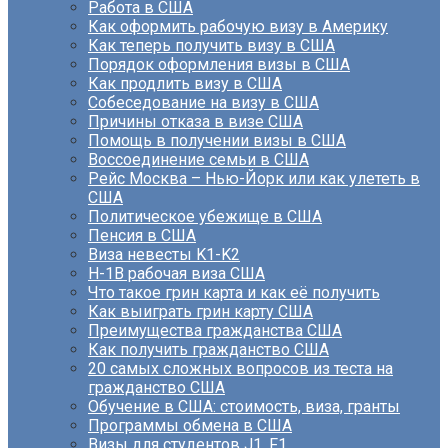
Работа в США
Как оформить рабочую визу в Америку
Как теперь получить визу в США
Порядок оформления визы в США
Как продлить визу в США
Собеседование на визу в США
Причины отказа в визе США
Помощь в получении визы в США
Воссоединение семьи в США
Рейс Москва – Нью-Йорк или как улететь в
США
Политическое убежище в США
Пенсия в США
Виза невесты K1-K2
H-1B рабочая виза США
Что такое грин карта и как её получить
Как выиграть грин карту США
Преимущества гражданства США
Как получить гражданство США
20 самых сложных вопросов из теста на
гражданство США
Обучение в США: стоимость, виза, гранты
Программы обмена в США
Визы для студентов J1, F1