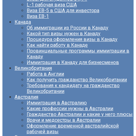
L-1 рабочая виза США
Виза EB-5 в США для инвестора
Виза ЕВ-1
Канада
Об иммиграции из России в Канаду
Какой тип визы нужен в Канаду
Процедура оформления визы в Канаду
Как найти работу в Канаде
Провинциальные программы иммиграции в
Канаду
Иммиграция в Канаду для бизнесменов
Великобритания
Работа в Англии
Как получить гражданство Великобритании
Требования к кандидату на гражданство
Великобритании
Австралия
Иммиграция в Австралию
Какие профессии нужны в Австралии
Гражданство Австралии и какие у него плюсы
Врачи и медсестры в Австралии
Оформление временной австралийской
рабочей визы