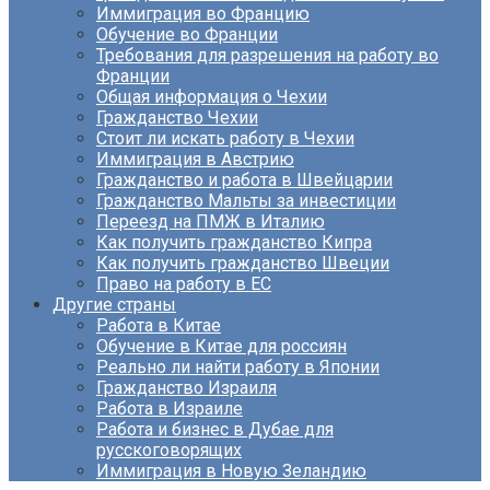
Иммиграция во Францию
Обучение во Франции
Требования для разрешения на работу во
Франции
Общая информация о Чехии
Гражданство Чехии
Стоит ли искать работу в Чехии
Иммиграция в Австрию
Гражданство и работа в Швейцарии
Гражданство Мальты за инвестиции
Переезд на ПМЖ в Италию
Как получить гражданство Кипра
Как получить гражданство Швеции
Право на работу в ЕС
Другие страны
Работа в Китае
Обучение в Китае для россиян
Реально ли найти работу в Японии
Гражданство Израиля
Работа в Израиле
Работа и бизнес в Дубае для
русскоговорящих
Иммиграция в Новую Зеландию