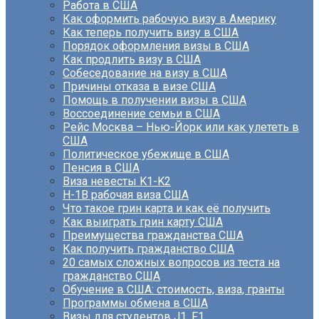
Работа в США
Как оформить рабочую визу в Америку
Как теперь получить визу в США
Порядок оформления визы в США
Как продлить визу в США
Собеседование на визу в США
Причины отказа в визе США
Помощь в получении визы в США
Воссоединение семьи в США
Рейс Москва – Нью-Йорк или как улететь в
США
Политическое убежище в США
Пенсия в США
Виза невесты K1-K2
H-1B рабочая виза США
Что такое грин карта и как её получить
Как выиграть грин карту США
Преимущества гражданства США
Как получить гражданство США
20 самых сложных вопросов из теста на
гражданство США
Обучение в США: стоимость, виза, гранты
Программы обмена в США
Визы для студентов J1, F1