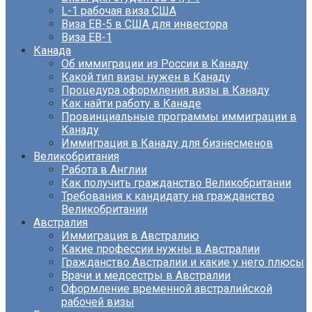
L-1 рабочая виза США
Виза EB-5 в США для инвестора
Виза ЕВ-1
Канада
Об иммиграции из России в Канаду
Какой тип визы нужен в Канаду
Процедура оформления визы в Канаду
Как найти работу в Канаде
Провинциальные программы иммиграции в
Канаду
Иммиграция в Канаду для бизнесменов
Великобритания
Работа в Англии
Как получить гражданство Великобритании
Требования к кандидату на гражданство
Великобритании
Австралия
Иммиграция в Австралию
Какие профессии нужны в Австралии
Гражданство Австралии и какие у него плюсы
Врачи и медсестры в Австралии
Оформление временной австралийской
рабочей визы