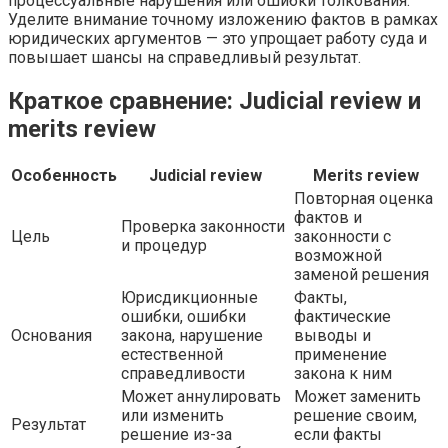
процессуальные нарушения или ошибки толкования.
Уделите внимание точному изложению фактов в рамках
юридических аргументов — это упрощает работу суда и
повышает шансы на справедливый результат.
Краткое сравнение: Judicial review и
merits review
Особенность
Judicial review
Merits review
Повторная оценка
фактов и
Проверка законности
Цель
законности с
и процедур
возможной
заменой решения
Юрисдикционные
Факты,
ошибки, ошибки
фактические
Основания
закона, нарушение
выводы и
естественной
применение
справедливости
закона к ним
Может аннулировать
Может заменить
или изменить
решение своим,
Результат
решение из-за
если факты