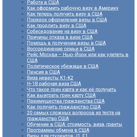
Работа в США
Как оформить рабочую визу в Америку
Как теперь получить визу в США
Порядок оформления визы в США
Как продлить визу в США
Собеседование на визу в США
Причины отказа в визе США
Помощь в получении визы в США
Воссоединение семьи в США
Рейс Москва – Нью-Йорк или как улететь в
США
Политическое убежище в США
Пенсия в США
Виза невесты K1-K2
H-1B рабочая виза США
Что такое грин карта и как её получить
Как выиграть грин карту США
Преимущества гражданства США
Как получить гражданство США
20 самых сложных вопросов из теста на
гражданство США
Обучение в США: стоимость, виза, гранты
Программы обмена в США
Визы для студентов J1, F1