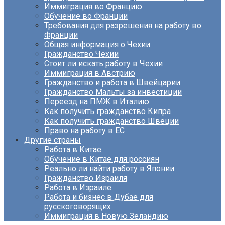
Иммиграция во Францию
Обучение во Франции
Требования для разрешения на работу во
Франции
Общая информация о Чехии
Гражданство Чехии
Стоит ли искать работу в Чехии
Иммиграция в Австрию
Гражданство и работа в Швейцарии
Гражданство Мальты за инвестиции
Переезд на ПМЖ в Италию
Как получить гражданство Кипра
Как получить гражданство Швеции
Право на работу в ЕС
Другие страны
Работа в Китае
Обучение в Китае для россиян
Реально ли найти работу в Японии
Гражданство Израиля
Работа в Израиле
Работа и бизнес в Дубае для
русскоговорящих
Иммиграция в Новую Зеландию