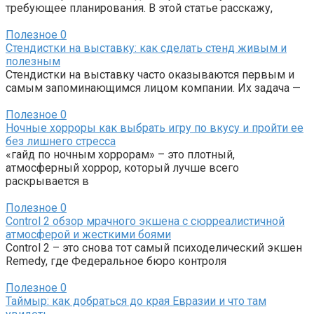
требующее планирования. В этой статье расскажу,
Полезное
0
Стендистки на выставку: как сделать стенд живым и
полезным
Стендистки на выставку часто оказываются первым и
самым запоминающимся лицом компании. Их задача —
Полезное
0
Ночные хорроры как выбрать игру по вкусу и пройти ее
без лишнего стресса
«гайд по ночным хоррорам» – это плотный,
атмосферный хоррор, который лучше всего
раскрывается в
Полезное
0
Control 2 обзор мрачного экшена с сюрреалистичной
атмосферой и жесткими боями
Control 2 – это снова тот самый психоделический экшен
Remedy, где Федеральное бюро контроля
Полезное
0
Таймыр: как добраться до края Евразии и что там