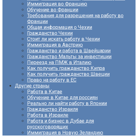
Иммиграция во Францию
Обучение во Франции
Требования для разрешения на работу во
Франции
Общая информация о Чехии
Гражданство Чехии
Стоит ли искать работу в Чехии
Иммиграция в Австрию
Гражданство и работа в Швейцарии
Гражданство Мальты за инвестиции
Переезд на ПМЖ в Италию
Как получить гражданство Кипра
Как получить гражданство Швеции
Право на работу в ЕС
Другие страны
Работа в Китае
Обучение в Китае для россиян
Реально ли найти работу в Японии
Гражданство Израиля
Работа в Израиле
Работа и бизнес в Дубае для
русскоговорящих
Иммиграция в Новую Зеландию