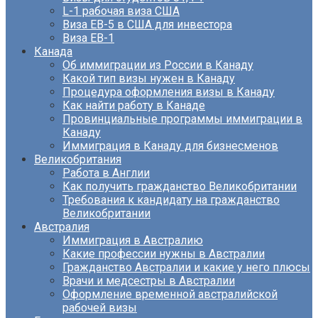
L-1 рабочая виза США
Виза EB-5 в США для инвестора
Виза ЕВ-1
Канада
Об иммиграции из России в Канаду
Какой тип визы нужен в Канаду
Процедура оформления визы в Канаду
Как найти работу в Канаде
Провинциальные программы иммиграции в
Канаду
Иммиграция в Канаду для бизнесменов
Великобритания
Работа в Англии
Как получить гражданство Великобритании
Требования к кандидату на гражданство
Великобритании
Австралия
Иммиграция в Австралию
Какие профессии нужны в Австралии
Гражданство Австралии и какие у него плюсы
Врачи и медсестры в Австралии
Оформление временной австралийской
рабочей визы