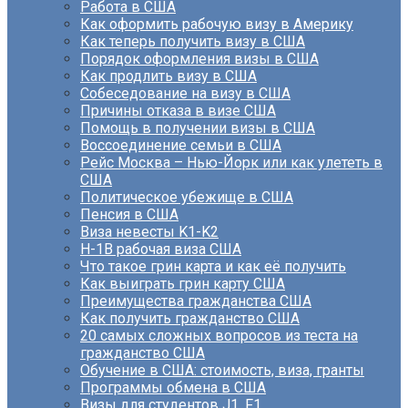
Работа в США
Как оформить рабочую визу в Америку
Как теперь получить визу в США
Порядок оформления визы в США
Как продлить визу в США
Собеседование на визу в США
Причины отказа в визе США
Помощь в получении визы в США
Воссоединение семьи в США
Рейс Москва – Нью-Йорк или как улететь в
США
Политическое убежище в США
Пенсия в США
Виза невесты K1-K2
H-1B рабочая виза США
Что такое грин карта и как её получить
Как выиграть грин карту США
Преимущества гражданства США
Как получить гражданство США
20 самых сложных вопросов из теста на
гражданство США
Обучение в США: стоимость, виза, гранты
Программы обмена в США
Визы для студентов J1, F1