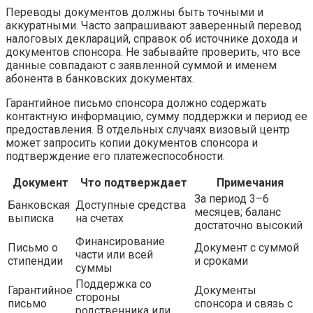
Переводы документов должны быть точными и
аккуратными. Часто запрашивают заверенный перевод
налоговых деклараций, справок об источнике дохода и
документов спонсора. Не забывайте проверить, что все
данные совпадают с заявленной суммой и именем
абонента в банковских документах.
Гарантийное письмо спонсора должно содержать
контактную информацию, сумму поддержки и период ее
предоставления. В отдельных случаях визовый центр
может запросить копии документов спонсора и
подтверждение его платежеспособности.
Документ
Что подтверждает
Примечания
За период 3–6
Банковская
Доступные средства
месяцев; баланс
выписка
на счетах
достаточно высокий
Финансирование
Письмо о
Документ с суммой
части или всей
стипендии
и сроками
суммы
Поддержка со
Гарантийное
Документы
стороны
письмо
спонсора и связь с
родственника или