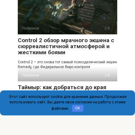
Полезное
0
Control 2 обзор мрачного экшена с
сюрреалистичной атмосферой и
жесткими боями
Control 2 – это снова тот самый психоделический экшен
Remedy, где Федеральное бюро контроля
Полезное
0
Таймыр: как добраться до края
Евразии и что там увидеть
Этот сайт использует cookie для хранения данных. Продолжая
использовать сайт, Вы даете свое согласие на работу с этими
Таймыр — это не просто точка на карте. Это кусок мира,
где арктическая тундра
файлами.
OK