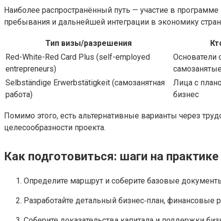
Наиболее распространённый путь — участие в программе 
пребывания и дальнейшей интеграции в экономику стран
Тип визы/разрешения
Кт
Red-White-Red Card Plus (self-employed
Основатели с
entrepreneurs)
самозаняты
Selbständige Erwerbstätigkeit (самозанятная
Лица с план
работа)
бизнес
Помимо этого, есть альтернативные варианты через тру
целесообразности проекта.
Как подготовиться: шаги на практике
Определите маршрут и соберите базовые документы:
Разработайте детальный бизнес‑план, финансовые р
Соберите доказательства капитала и поддержки бизн