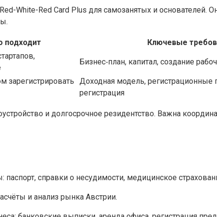
Red-White-Red Card Plus для самозанятых и основателей. 
ы.
о подходит
Ключевые требов
тартапов,
Бизнес‑план, капитал, создание рабоч
е
ом зарегистрировать
Доходная модель, регистрационные 
регистрация
доустройство и долгосрочное резидентство. Важна коорди
 паспорт, справки о несудимости, медицинское страхован
асчёты и анализ рынка Австрии.
еса: банковские выписки, аренда офиса, регистрация пред