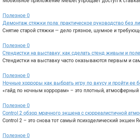
Мобильное приложение Melbet упрощает доступ к ставкам
Полезное
0
Демонтаж стяжки пола: практическое руководство без л
Снятие старой стяжки — дело грязное, шумное и требующе
Полезное
0
Стендистки на выставку: как сделать стенд живым и по
Стендистки на выставку часто оказываются первым и с
Полезное
0
Ночные хорроры как выбрать игру по вкусу и пройти ее б
«гайд по ночным хоррорам» – это плотный, атмосферный 
Полезное
0
Control 2 обзор мрачного экшена с сюрреалистичной атм
Control 2 – это снова тот самый психоделический экшен
Полезное
0