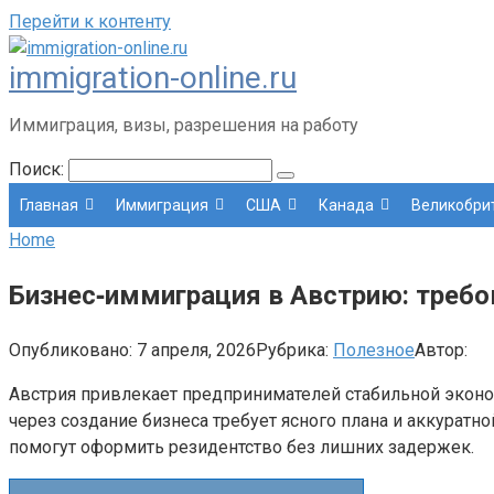
Перейти к контенту
immigration-online.ru
Иммиграция, визы, разрешения на работу
Поиск:
Главная
Иммиграция
США
Канада
Великобри
Home
Бизнес‑иммиграция в Австрию: требо
Опубликовано:
7 апреля, 2026
Рубрика:
Полезное
Автор:
Австрия привлекает предпринимателей стабильной эконо
через создание бизнеса требует ясного плана и аккуратн
помогут оформить резидентство без лишних задержек.