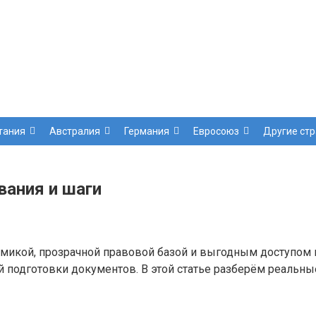
тания
Австралия
Германия
Евросоюз
Другие ст
вания и шаги
микой, прозрачной правовой базой и выгодным доступом 
ой подготовки документов. В этой статье разберём реальн