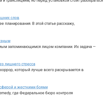
 и трансляциям, но перед установкой стоит разобраться
ишних слов
е планирования. В этой статье расскажу,
лезным
амым запоминающимся лицом компании. Их задача —
ез лишнего стресса
хоррор, который лучше всего раскрывается в
осферой и жесткими боями
 Remedy, где Федеральное бюро контроля