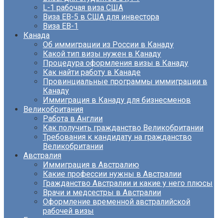
L-1 рабочая виза США
Виза EB-5 в США для инвестора
Виза ЕВ-1
Канада
Об иммиграции из России в Канаду
Какой тип визы нужен в Канаду
Процедура оформления визы в Канаду
Как найти работу в Канаде
Провинциальные программы иммиграции в
Канаду
Иммиграция в Канаду для бизнесменов
Великобритания
Работа в Англии
Как получить гражданство Великобритании
Требования к кандидату на гражданство
Великобритании
Австралия
Иммиграция в Австралию
Какие профессии нужны в Австралии
Гражданство Австралии и какие у него плюсы
Врачи и медсестры в Австралии
Оформление временной австралийской
рабочей визы