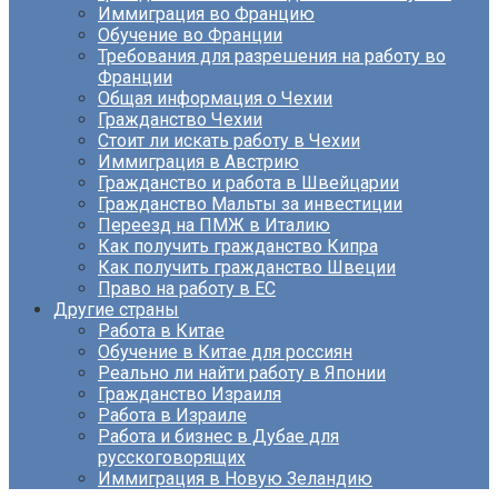
Иммиграция во Францию
Обучение во Франции
Требования для разрешения на работу во
Франции
Общая информация о Чехии
Гражданство Чехии
Стоит ли искать работу в Чехии
Иммиграция в Австрию
Гражданство и работа в Швейцарии
Гражданство Мальты за инвестиции
Переезд на ПМЖ в Италию
Как получить гражданство Кипра
Как получить гражданство Швеции
Право на работу в ЕС
Другие страны
Работа в Китае
Обучение в Китае для россиян
Реально ли найти работу в Японии
Гражданство Израиля
Работа в Израиле
Работа и бизнес в Дубае для
русскоговорящих
Иммиграция в Новую Зеландию