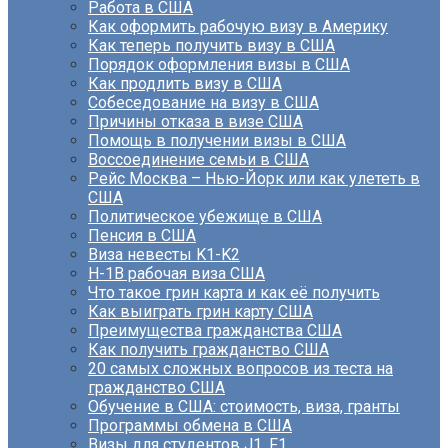
Работа в США
Как оформить рабочую визу в Америку
Как теперь получить визу в США
Порядок оформления визы в США
Как продлить визу в США
Собеседование на визу в США
Причины отказа в визе США
Помощь в получении визы в США
Воссоединение семьи в США
Рейс Москва – Нью-Йорк или как улететь в
США
Политическое убежище в США
Пенсия в США
Виза невесты K1-K2
H-1B рабочая виза США
Что такое грин карта и как её получить
Как выиграть грин карту США
Преимущества гражданства США
Как получить гражданство США
20 самых сложных вопросов из теста на
гражданство США
Обучение в США: стоимость, виза, гранты
Программы обмена в США
Визы для студентов J1, F1