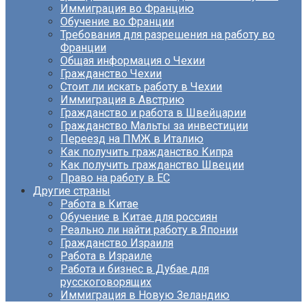
Иммиграция во Францию
Обучение во Франции
Требования для разрешения на работу во
Франции
Общая информация о Чехии
Гражданство Чехии
Стоит ли искать работу в Чехии
Иммиграция в Австрию
Гражданство и работа в Швейцарии
Гражданство Мальты за инвестиции
Переезд на ПМЖ в Италию
Как получить гражданство Кипра
Как получить гражданство Швеции
Право на работу в ЕС
Другие страны
Работа в Китае
Обучение в Китае для россиян
Реально ли найти работу в Японии
Гражданство Израиля
Работа в Израиле
Работа и бизнес в Дубае для
русскоговорящих
Иммиграция в Новую Зеландию