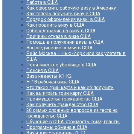
Работа в США
Как оформить рабочую визу в Америку
Как теперь получить визу в США
Порядок оформления визы в США
Как продлить визу в США
Собеседование на визу в США
Причины отказа в визе США
Помощь в получении визы в США
Воссоединение семьи в США
Рейс Москва – Нью-Йорк или как улететь в
США
Политическое убежище в США
Пенсия в США
Виза невесты K1-K2
H-1B рабочая виза США
Что такое грин карта и как её получить
Как выиграть грин карту США
Преимущества гражданства США
Как получить гражданство США
20 самых сложных вопросов из теста на
гражданство США
Обучение в США: стоимость, виза, гранты
Программы обмена в США
Визы для студентов J1, F1