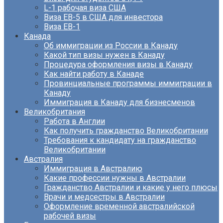
L-1 рабочая виза США
Виза EB-5 в США для инвестора
Виза ЕВ-1
Канада
Об иммиграции из России в Канаду
Какой тип визы нужен в Канаду
Процедура оформления визы в Канаду
Как найти работу в Канаде
Провинциальные программы иммиграции в
Канаду
Иммиграция в Канаду для бизнесменов
Великобритания
Работа в Англии
Как получить гражданство Великобритании
Требования к кандидату на гражданство
Великобритании
Австралия
Иммиграция в Австралию
Какие профессии нужны в Австралии
Гражданство Австралии и какие у него плюсы
Врачи и медсестры в Австралии
Оформление временной австралийской
рабочей визы