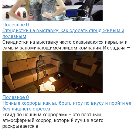
Полезное
0
Стендистки на выставку: как сделать стенд живым и
полезным
Стендистки на выставку часто оказываются первым и
самым запоминающимся лицом компании. Их задача —
Полезное
0
Ночные хорроры как выбрать игру по вкусу и пройти ее
без лишнего стресса
«гайд по ночным хоррорам» – это плотный,
атмосферный хоррор, который лучше всего
раскрывается в