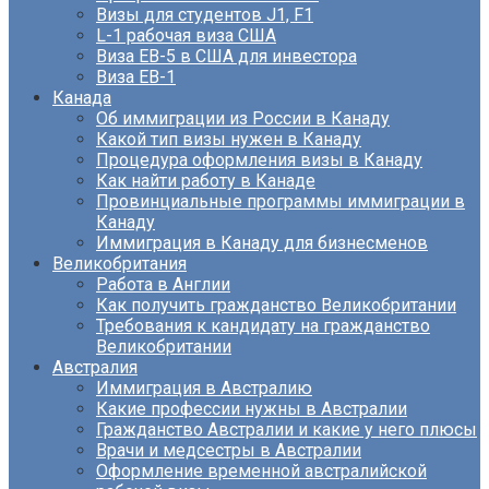
Визы для студентов J1, F1
L-1 рабочая виза США
Виза EB-5 в США для инвестора
Виза ЕВ-1
Канада
Об иммиграции из России в Канаду
Какой тип визы нужен в Канаду
Процедура оформления визы в Канаду
Как найти работу в Канаде
Провинциальные программы иммиграции в
Канаду
Иммиграция в Канаду для бизнесменов
Великобритания
Работа в Англии
Как получить гражданство Великобритании
Требования к кандидату на гражданство
Великобритании
Австралия
Иммиграция в Австралию
Какие профессии нужны в Австралии
Гражданство Австралии и какие у него плюсы
Врачи и медсестры в Австралии
Оформление временной австралийской