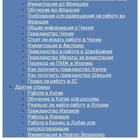
Иммиграция во Францию
Обучение во Франции
Требования для разрешения на работу во
Франции
Общая информация о Чехии
Гражданство Чехии
Стоит ли искать работу в Чехии
Иммиграция в Австрию
Гражданство и работа в Швейцарии
Гражданство Мальты за инвестиции
Переезд на ПМЖ в Италию
Как получить гражданство Кипра
Как получить гражданство Швеции
Право на работу в ЕС
Другие страны
Работа в Китае
Обучение в Китае для россиян
Реально ли найти работу в Японии
Гражданство Израиля
Работа в Израиле
Работа и бизнес в Дубае для
русскоговорящих
Иммиграция в Новую Зеландию