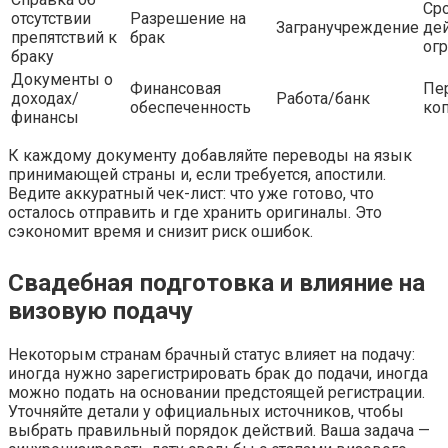
Ср
отсутствии
Разрешение на
Загранучреждение
де
препятствий к
брак
ог
браку
Документы о
Финансовая
Пе
доходах/
Работа/банк
обеспеченность
ко
финансы
К каждому документу добавляйте переводы на язык
принимающей страны и, если требуется, апостили.
Ведите аккуратный чек-лист: что уже готово, что
осталось отправить и где хранить оригиналы. Это
сэкономит время и снизит риск ошибок.
Свадебная подготовка и влияние на
визовую подачу
Некоторым странам брачный статус влияет на подачу:
иногда нужно зарегистрировать брак до подачи, иногда
можно подать на основании предстоящей регистрации.
Уточняйте детали у официальных источников, чтобы
выбрать правильный порядок действий. Ваша задача —