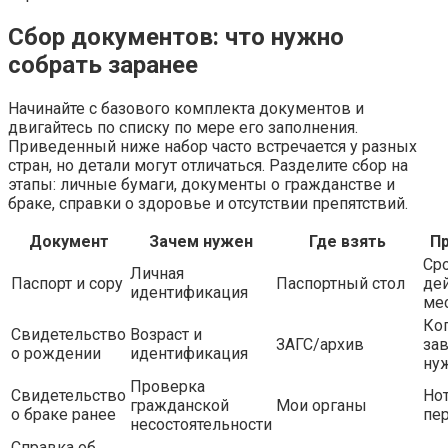
Сбор документов: что нужно
собрать заранее
Начинайте с базового комплекта документов и
двигайтесь по списку по мере его заполнения.
Приведенный ниже набор часто встречается у разных
стран, но детали могут отличаться. Разделите сбор на
этапы: личные бумаги, документы о гражданстве и
браке, справки о здоровье и отсутствии препятствий.
Документ
Зачем нужен
Где взять
П
Ср
Личная
Паспорт и copy
Паспортный стол
дей
идентификация
ме
Ко
Свидетельство
Возраст и
ЗАГС/архив
зав
о рождении
идентификация
ну
Проверка
Свидетельство
Но
гражданской
Мои органы
о браке ранее
пе
несостоятельности
Справка об