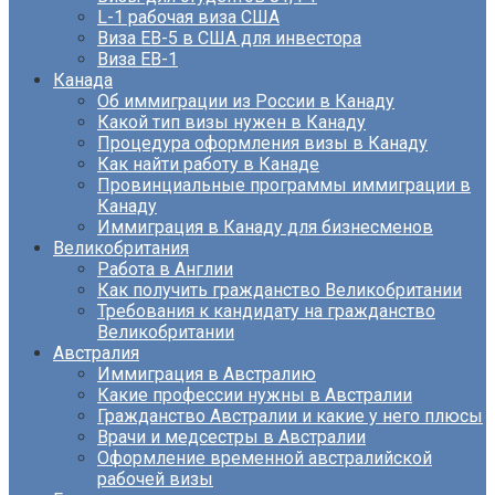
L-1 рабочая виза США
Виза EB-5 в США для инвестора
Виза ЕВ-1
Канада
Об иммиграции из России в Канаду
Какой тип визы нужен в Канаду
Процедура оформления визы в Канаду
Как найти работу в Канаде
Провинциальные программы иммиграции в
Канаду
Иммиграция в Канаду для бизнесменов
Великобритания
Работа в Англии
Как получить гражданство Великобритании
Требования к кандидату на гражданство
Великобритании
Австралия
Иммиграция в Австралию
Какие профессии нужны в Австралии
Гражданство Австралии и какие у него плюсы
Врачи и медсестры в Австралии
Оформление временной австралийской
рабочей визы