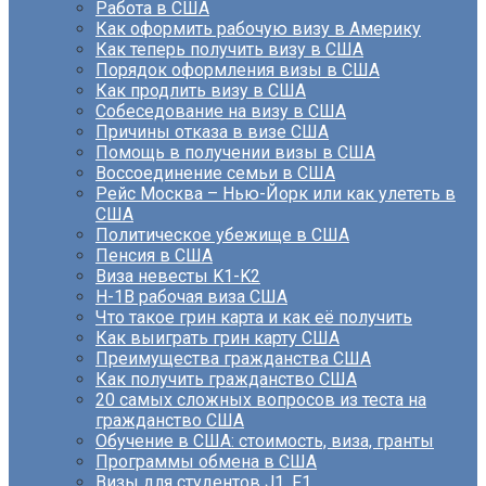
Работа в США
Как оформить рабочую визу в Америку
Как теперь получить визу в США
Порядок оформления визы в США
Как продлить визу в США
Собеседование на визу в США
Причины отказа в визе США
Помощь в получении визы в США
Воссоединение семьи в США
Рейс Москва – Нью-Йорк или как улететь в
США
Политическое убежище в США
Пенсия в США
Виза невесты K1-K2
H-1B рабочая виза США
Что такое грин карта и как её получить
Как выиграть грин карту США
Преимущества гражданства США
Как получить гражданство США
20 самых сложных вопросов из теста на
гражданство США
Обучение в США: стоимость, виза, гранты
Программы обмена в США
Визы для студентов J1, F1