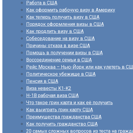
Работа в США
Как оформить рабочую визу в Америку
Как теперь получить визу в США
Порядок оформления визы в США
Как продлить визу в США
Собеседование на визу в США
Причины отказа в визе США
Помощь в получении визы в США
Воссоединение семьи в США
Рейс Москва – Нью-Йорк или как улететь в С
Политическое убежище в США
Пенсия в США
Виза невесты K1-K2
H-1B рабочая виза США
Что такое грин карта и как её получить
Как выиграть грин карту США
Преимущества гражданства США
Как получить гражданство США
20 самых сложных вопросов из теста на граж