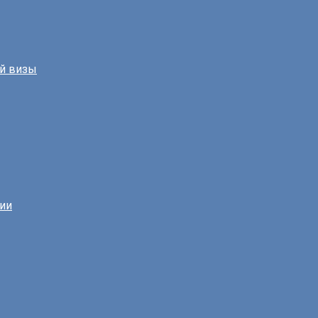
й визы
нии