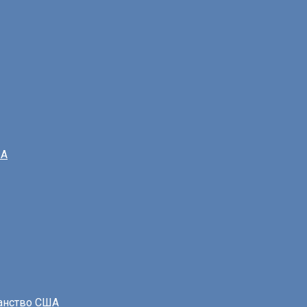
ША
данство США