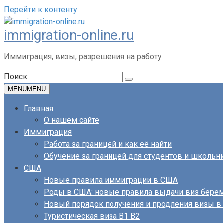
Перейти к контенту
immigration-online.ru
Иммиграция, визы, разрешения на работу
Поиск:
MENU
MENU
Главная
О нашем сайте
Иммиграция
Работа за границей и как её найти
Обучение за границей для студентов и школьн
США
Новые правила иммиграции в США
Роды в США: новые правила выдачи виз бер
Новый порядок получения и продления визы 
Туристическая виза B1 B2