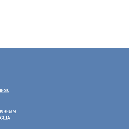
иков
еменным
в США