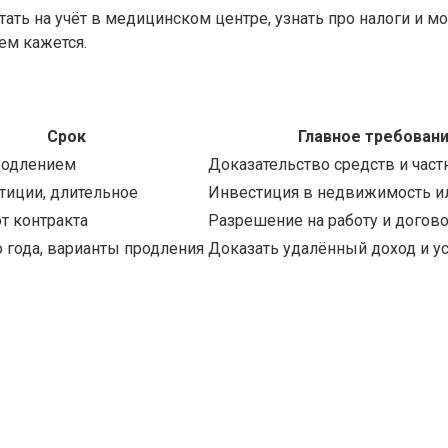
ать на учёт в медицинском центре, узнать про налоги и м
ем кажется.
Срок
Главное требован
продлением
Доказательство средств и част
тиции, длительное
Инвестиция в недвижимость и
от контракта
Разрешение на работу и догов
о года, варианты продления
Доказать удалённый доход и у