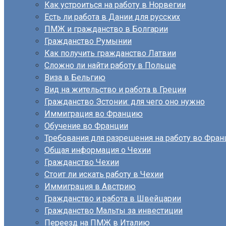
Как устроиться на работу в Норвегии
Есть ли работа в Дании для русских
ПМЖ и гражданство в Болгарии
Гражданство Румынии
Как получить гражданство Латвии
Сложно ли найти работу в Польше
Виза в Бельгию
Вид на жительство и работа в Греции
Гражданство Эстонии: для чего оно нужно
Иммиграция во Францию
Обучение во Франции
Требования для разрешения на работу во Фран
Общая информация о Чехии
Гражданство Чехии
Стоит ли искать работу в Чехии
Иммиграция в Австрию
Гражданство и работа в Швейцарии
Гражданство Мальты за инвестиции
Переезд на ПМЖ в Италию