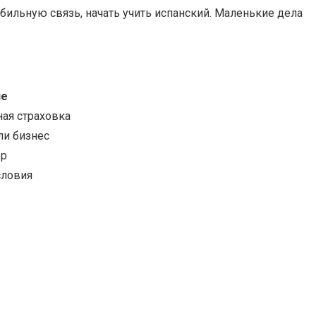
обильную связь, начать учить испанский. Маленькие дела
ие
ная страховка
ли бизнес
ор
словия