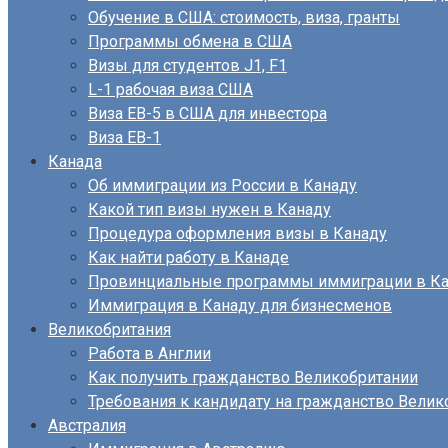
Обучение в США: стоимость, виза, гранты
Программы обмена в США
Визы для студентов J1, F1
L-1 рабочая виза США
Виза EB-5 в США для инвестора
Виза ЕВ-1
Канада
Об иммиграции из России в Канаду
Какой тип визы нужен в Канаду
Процедура оформления визы в Канаду
Как найти работу в Канаде
Провинциальные программы иммиграции в Ка
Иммиграция в Канаду для бизнесменов
Великобритания
Работа в Англии
Как получить гражданство Великобритании
Требования к кандидату на гражданство Велик
Австралия