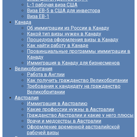
L-1 рабочая виза США
Виза EB-5 в США для инвестора
Виза ЕВ-1
Канада
Об иммиграции из России в Канаду
Какой тип визы нужен в Канаду
Процедура оформления визы в Канаду
Как найти работу в Канаде
Провинциальные программы иммиграции в
Канаду
Иммиграция в Канаду для бизнесменов
Великобритания
Работа в Англии
Как получить гражданство Великобритании
Требования к кандидату на гражданство
Великобритании
Австралия
Иммиграция в Австралию
Какие профессии нужны в Австралии
Гражданство Австралии и какие у него плюсы
Врачи и медсестры в Австралии
Оформление временной австралийской
рабочей визы