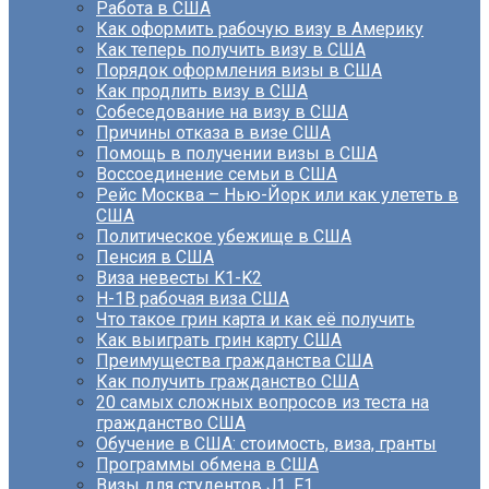
Работа в США
Как оформить рабочую визу в Америку
Как теперь получить визу в США
Порядок оформления визы в США
Как продлить визу в США
Собеседование на визу в США
Причины отказа в визе США
Помощь в получении визы в США
Воссоединение семьи в США
Рейс Москва – Нью-Йорк или как улететь в
США
Политическое убежище в США
Пенсия в США
Виза невесты K1-K2
H-1B рабочая виза США
Что такое грин карта и как её получить
Как выиграть грин карту США
Преимущества гражданства США
Как получить гражданство США
20 самых сложных вопросов из теста на
гражданство США
Обучение в США: стоимость, виза, гранты
Программы обмена в США
Визы для студентов J1, F1