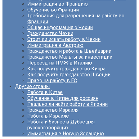
Иммиграция во Францию
Обучение во Франции
Требования для разрешения на работу во
Франции
Общая информация о Чехии
Гражданство Чехии
Стоит ли искать работу в Чехии
Иммиграция в Австрию
Гражданство и работа в Швейцарии
Гражданство Мальты за инвестиции
Переезд на ПМЖ в Италию
Как получить гражданство Кипра
Как получить гражданство Швеции
Право на работу в ЕС
Другие страны
Работа в Китае
Обучение в Китае для россиян
Реально ли найти работу в Японии
Гражданство Израиля
Работа в Израиле
Работа и бизнес в Дубае для
русскоговорящих
Иммиграция в Новую Зеландию