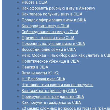
Работа в США
Как оформить рабочую визу в Америку
Как теперь получить визу в США
Порядок оформления визы в США
Как продлить визу в США
Собеседование на визу в США
Причины отказа в визе США
Помощь в получении визы в США
Воссоединение семьи в США
Рейс Москва – Нью-Йорк или как улететь в С
Политическое убежище в США
Пенсия в США
Виза невесты K1-K2
H-1B рабочая виза США
Что такое грин карта и как её получить
Как выиграть грин карту США
Преимущества гражданства США
Как получить гражданство США
20 самых сложных вопросов из теста на граж