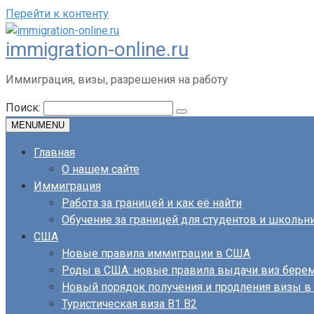
Перейти к контенту
immigration-online.ru
Иммиграция, визы, разрешения на работу
Поиск:
MENU
MENU
Главная
О нашем сайте
Иммиграция
Работа за границей и как её найти
Обучение за границей для студентов и школьн
США
Новые правила иммиграции в США
Роды в США: новые правила выдачи виз бер
Новый порядок получения и продления визы 
Туристическая виза B1 B2