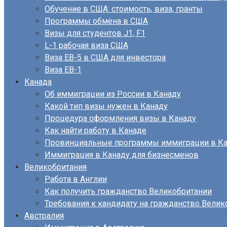
Обучение в США: стоимость, виза, гранты
Программы обмена в США
Визы для студентов J1, F1
L-1 рабочая виза США
Виза EB-5 в США для инвестора
Виза ЕВ-1
Канада
Об иммиграции из России в Канаду
Какой тип визы нужен в Канаду
Процедура оформления визы в Канаду
Как найти работу в Канаде
Провинциальные программы иммиграции в Ка
Иммиграция в Канаду для бизнесменов
Великобритания
Работа в Англии
Как получить гражданство Великобритании
Требования к кандидату на гражданство Велик
Австралия