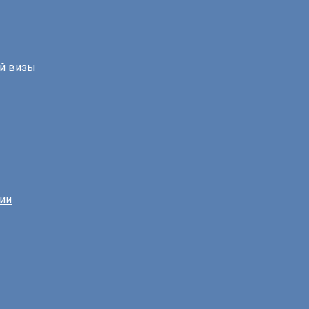
й визы
нии