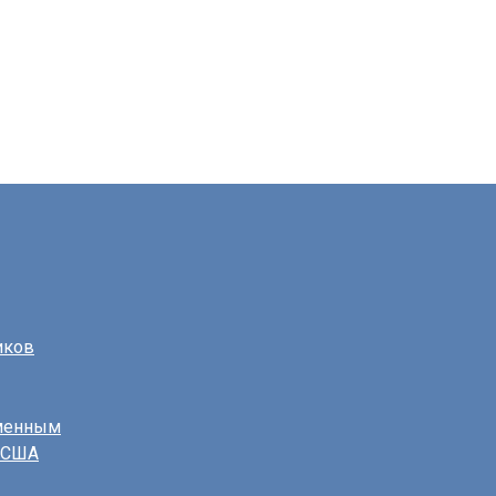
иков
еменным
в США