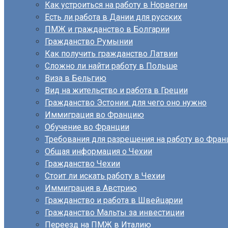
Как устроиться на работу в Норвегии
Есть ли работа в Дании для русских
ПМЖ и гражданство в Болгарии
Гражданство Румынии
Как получить гражданство Латвии
Сложно ли найти работу в Польше
Виза в Бельгию
Вид на жительство и работа в Греции
Гражданство Эстонии: для чего оно нужно
Иммиграция во Францию
Обучение во Франции
Требования для разрешения на работу во Фран
Общая информация о Чехии
Гражданство Чехии
Стоит ли искать работу в Чехии
Иммиграция в Австрию
Гражданство и работа в Швейцарии
Гражданство Мальты за инвестиции
Переезд на ПМЖ в Италию