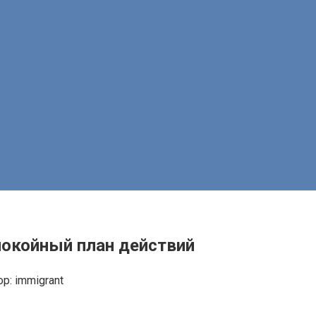
покойный план действий
ор:
immigrant