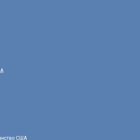
ША
данство США