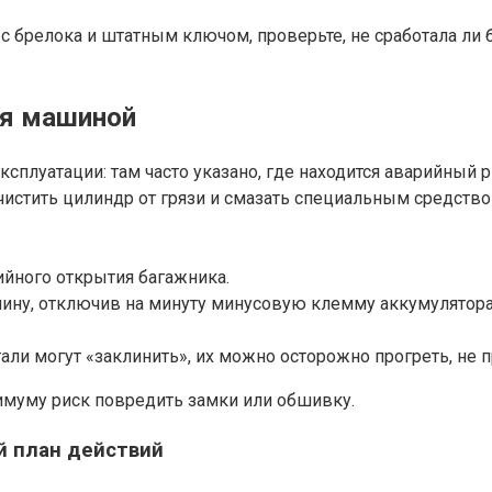
с брелока и штатным ключом, проверьте, не сработала ли б
уя машиной
луатации: там часто указано, где находится аварийный ры
чистить цилиндр от грязи и смазать специальным средство
ийного открытия багажника.
ину, отключив на минуту минусовую клемму аккумулятора (
ли могут «заклинить», их можно осторожно прогреть, не п
имуму риск повредить замки или обшивку.