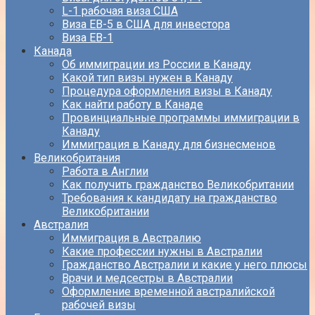
L-1 рабочая виза США
Виза EB-5 в США для инвестора
Виза ЕВ-1
Канада
Об иммиграции из России в Канаду
Какой тип визы нужен в Канаду
Процедура оформления визы в Канаду
Как найти работу в Канаде
Провинциальные программы иммиграции в
Канаду
Иммиграция в Канаду для бизнесменов
Великобритания
Работа в Англии
Как получить гражданство Великобритании
Требования к кандидату на гражданство
Великобритании
Австралия
Иммиграция в Австралию
Какие профессии нужны в Австралии
Гражданство Австралии и какие у него плюсы
Врачи и медсестры в Австралии
Оформление временной австралийской
рабочей визы