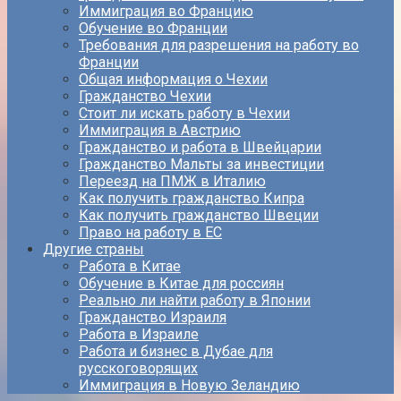
Иммиграция во Францию
Обучение во Франции
Требования для разрешения на работу во
Франции
Общая информация о Чехии
Гражданство Чехии
Стоит ли искать работу в Чехии
Иммиграция в Австрию
Гражданство и работа в Швейцарии
Гражданство Мальты за инвестиции
Переезд на ПМЖ в Италию
Как получить гражданство Кипра
Как получить гражданство Швеции
Право на работу в ЕС
Другие страны
Работа в Китае
Обучение в Китае для россиян
Реально ли найти работу в Японии
Гражданство Израиля
Работа в Израиле
Работа и бизнес в Дубае для
русскоговорящих
Иммиграция в Новую Зеландию