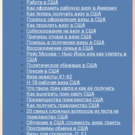
Работа в США
Как оформить рабочую визу в Америку
Как теперь получить визу в США
Порядок оформления визы в США
Как продлить визу в США
Собеседование на визу в США
Причины отказа в визе США
Помощь в получении визы в США
Воссоединение семьи в США
Рейс Москва – Нью-Йорк или как улететь в
США
Политическое убежище в США
Пенсия в США
Виза невесты K1-K2
H-1B рабочая виза США
Что такое грин карта и как её получить
Как выиграть грин карту США
Преимущества гражданства США
Как получить гражданство США
20 самых сложных вопросов из теста на
гражданство США
Обучение в США: стоимость, виза, гранты
Программы обмена в США
Визы для студентов J1, F1