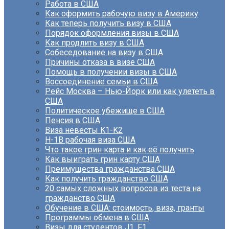
Работа в США
Как оформить рабочую визу в Америку
Как теперь получить визу в США
Порядок оформления визы в США
Как продлить визу в США
Собеседование на визу в США
Причины отказа в визе США
Помощь в получении визы в США
Воссоединение семьи в США
Рейс Москва – Нью-Йорк или как улететь в
США
Политическое убежище в США
Пенсия в США
Виза невесты K1-K2
H-1B рабочая виза США
Что такое грин карта и как её получить
Как выиграть грин карту США
Преимущества гражданства США
Как получить гражданство США
20 самых сложных вопросов из теста на
гражданство США
Обучение в США: стоимость, виза, гранты
Программы обмена в США
Визы для студентов J1, F1