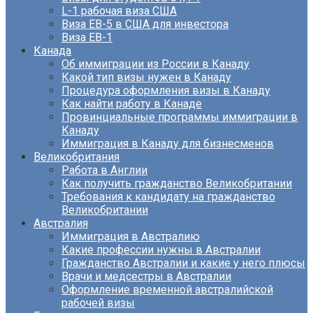
L-1 рабочая виза США
Виза EB-5 в США для инвестора
Виза ЕВ-1
Канада
Об иммиграции из России в Канаду
Какой тип визы нужен в Канаду
Процедура оформления визы в Канаду
Как найти работу в Канаде
Провинциальные программы иммиграции в
Канаду
Иммиграция в Канаду для бизнесменов
Великобритания
Работа в Англии
Как получить гражданство Великобритании
Требования к кандидату на гражданство
Великобритании
Австралия
Иммиграция в Австралию
Какие профессии нужны в Австралии
Гражданство Австралии и какие у него плюсы
Врачи и медсестры в Австралии
Оформление временной австралийской
рабочей визы