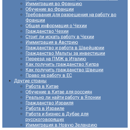
Иммиграция во Францию
Обучение во Франции
Требования для разрешения на работу во
Франции
Общая информация о Чехии
Гражданство Чехии
Стоит ли искать работу в Чехии
Иммиграция в Австрию
Гражданство и работа в Швейцарии
Гражданство Мальты за инвестиции
Переезд на ПМЖ в Италию
Как получить гражданство Кипра
Как получить гражданство Швеции
Право на работу в ЕС
Другие страны
Работа в Китае
Обучение в Китае для россиян
Реально ли найти работу в Японии
Гражданство Израиля
Работа в Израиле
Работа и бизнес в Дубае для
русскоговорящих
Иммиграция в Новую Зеландию