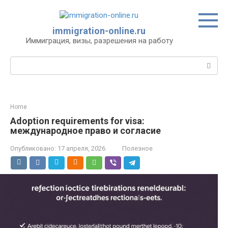
Перейти
к
контенту
immigration-online.ru
Иммиграция, визы, разрешения на работу
Поиск:
Home
Adoption requirements for visa:
международное право и согласие
Опубликовано:
17 апреля, 2026
Полезное