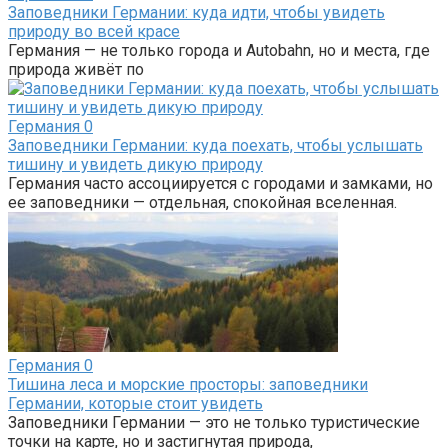
Заповедники Германии: куда идти, чтобы увидеть
природу во всей красе
Германия — не только города и Autobahn, но и места, где
природа живёт по
Германия
0
Заповедники Германии: куда поехать, чтобы услышать
тишину и увидеть дикую природу
Германия часто ассоциируется с городами и замками, но
ее заповедники — отдельная, спокойная вселенная.
Германия
0
Тишина леса и морские просторы: заповедники
Германии, которые стоит увидеть
Заповедники Германии — это не только туристические
точки на карте, но и застигнутая природа,