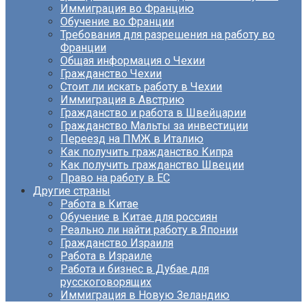
Иммиграция во Францию
Обучение во Франции
Требования для разрешения на работу во
Франции
Общая информация о Чехии
Гражданство Чехии
Стоит ли искать работу в Чехии
Иммиграция в Австрию
Гражданство и работа в Швейцарии
Гражданство Мальты за инвестиции
Переезд на ПМЖ в Италию
Как получить гражданство Кипра
Как получить гражданство Швеции
Право на работу в ЕС
Другие страны
Работа в Китае
Обучение в Китае для россиян
Реально ли найти работу в Японии
Гражданство Израиля
Работа в Израиле
Работа и бизнес в Дубае для
русскоговорящих
Иммиграция в Новую Зеландию