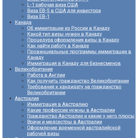
L-1 рабочая виза США
Виза EB-5 в США для инвестора
Виза ЕВ-1
Канада
Об иммиграции из России в Канаду
Какой тип визы нужен в Канаду
Процедура оформления визы в Канаду
Как найти работу в Канаде
Провинциальные программы иммиграции в
Канаду
Иммиграция в Канаду для бизнесменов
Великобритания
Работа в Англии
Как получить гражданство Великобритании
Требования к кандидату на гражданство
Великобритании
Австралия
Иммиграция в Австралию
Какие профессии нужны в Австралии
Гражданство Австралии и какие у него плюсы
Врачи и медсестры в Австралии
Оформление временной австралийской
рабочей визы