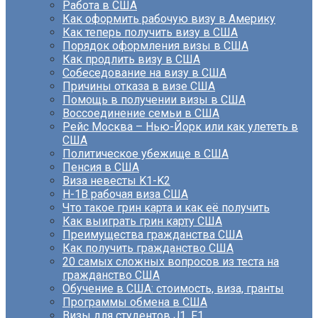
Работа в США
Как оформить рабочую визу в Америку
Как теперь получить визу в США
Порядок оформления визы в США
Как продлить визу в США
Собеседование на визу в США
Причины отказа в визе США
Помощь в получении визы в США
Воссоединение семьи в США
Рейс Москва – Нью-Йорк или как улететь в
США
Политическое убежище в США
Пенсия в США
Виза невесты K1-K2
H-1B рабочая виза США
Что такое грин карта и как её получить
Как выиграть грин карту США
Преимущества гражданства США
Как получить гражданство США
20 самых сложных вопросов из теста на
гражданство США
Обучение в США: стоимость, виза, гранты
Программы обмена в США
Визы для студентов J1, F1