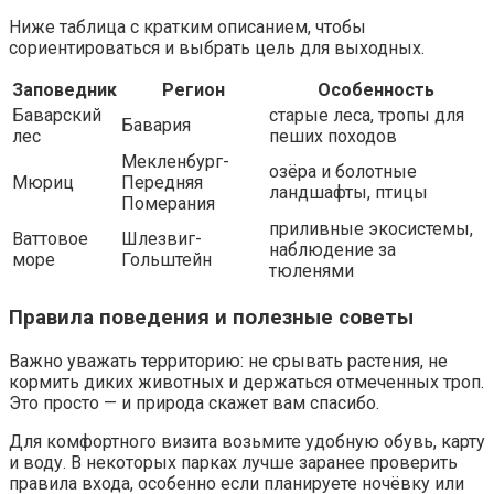
Ниже таблица с кратким описанием, чтобы
сориентироваться и выбрать цель для выходных.
Заповедник
Регион
Особенность
Баварский
старые леса, тропы для
Бавария
лес
пеших походов
Мекленбург-
озёра и болотные
Мюриц
Передняя
ландшафты, птицы
Померания
приливные экосистемы,
Ваттовое
Шлезвиг-
наблюдение за
море
Гольштейн
тюленями
Правила поведения и полезные советы
Важно уважать территорию: не срывать растения, не
кормить диких животных и держаться отмеченных троп.
Это просто — и природа скажет вам спасибо.
Для комфортного визита возьмите удобную обувь, карту
и воду. В некоторых парках лучше заранее проверить
правила входа, особенно если планируете ночёвку или