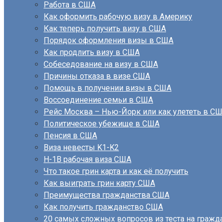
Работа в США
Как оформить рабочую визу в Америку
Как теперь получить визу в США
Порядок оформления визы в США
Как продлить визу в США
Собеседование на визу в США
Причины отказа в визе США
Помощь в получении визы в США
Воссоединение семьи в США
Рейс Москва – Нью-Йорк или как улететь в С
Политическое убежище в США
Пенсия в США
Виза невесты K1-K2
H-1B рабочая виза США
Что такое грин карта и как её получить
Как выиграть грин карту США
Преимущества гражданства США
Как получить гражданство США
20 самых сложных вопросов из теста на граж