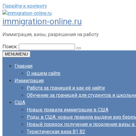
Перейти к контенту
immigration-online.ru
Иммиграция, визы, разрешения на работу
Поиск:
MENU
MENU
Главная
О нашем сайте
Иммиграция
Работа за границей и как её найти
Обучение за границей для студентов и школьн
США
Новые правила иммиграции в США
Роды в США: новые правила выдачи виз бер
Новый порядок получения и продления визы 
Туристическая виза B1 B2