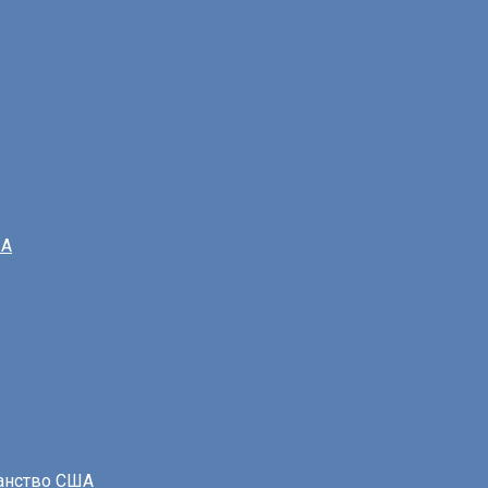
ША
данство США