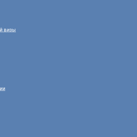
й визы
нии