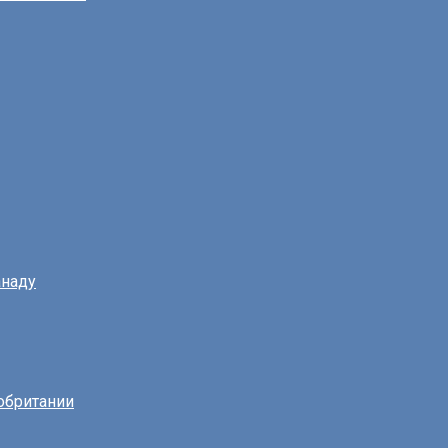
наду
обритании