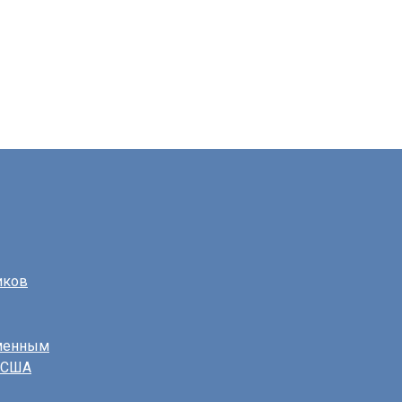
иков
еменным
в США