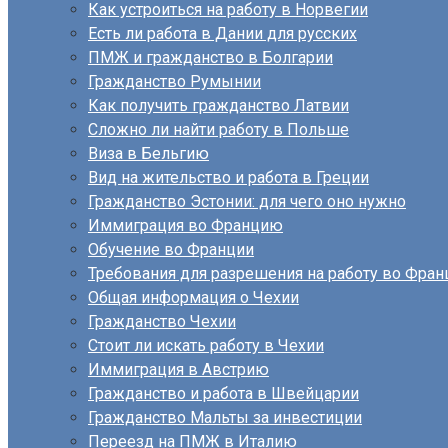
Как устроиться на работу в Норвегии
Есть ли работа в Дании для русских
ПМЖ и гражданство в Болгарии
Гражданство Румынии
Как получить гражданство Латвии
Сложно ли найти работу в Польше
Виза в Бельгию
Вид на жительство и работа в Греции
Гражданство Эстонии: для чего оно нужно
Иммиграция во Францию
Обучение во Франции
Требования для разрешения на работу во Фран
Общая информация о Чехии
Гражданство Чехии
Стоит ли искать работу в Чехии
Иммиграция в Австрию
Гражданство и работа в Швейцарии
Гражданство Мальты за инвестиции
Переезд на ПМЖ в Италию