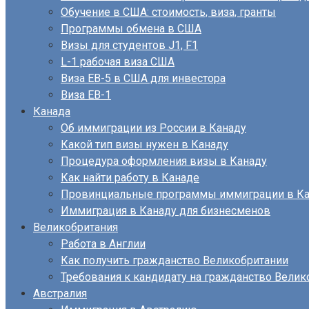
Обучение в США: стоимость, виза, гранты
Программы обмена в США
Визы для студентов J1, F1
L-1 рабочая виза США
Виза EB-5 в США для инвестора
Виза ЕВ-1
Канада
Об иммиграции из России в Канаду
Какой тип визы нужен в Канаду
Процедура оформления визы в Канаду
Как найти работу в Канаде
Провинциальные программы иммиграции в Ка
Иммиграция в Канаду для бизнесменов
Великобритания
Работа в Англии
Как получить гражданство Великобритании
Требования к кандидату на гражданство Велик
Австралия