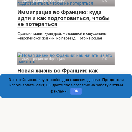
Иммиграция во Францию
0
Иммиграция во Францию: куда
идти и как подготовиться, чтобы
не потеряться
Франция манит культурой, медициной и ощущением
«европейской жизни», но переезд — это не роман
Иммиграция во Францию
0
Новая жизнь во Франции: как
начать и чего ожидать
Этот сайт использует cookie для хранения данных. Продолжая
использовать сайт, Вы даете свое согласие на работу с этими
Переезд во Францию — это не только романтика улочек
Лиона или запах свежего багета
файлами.
OK