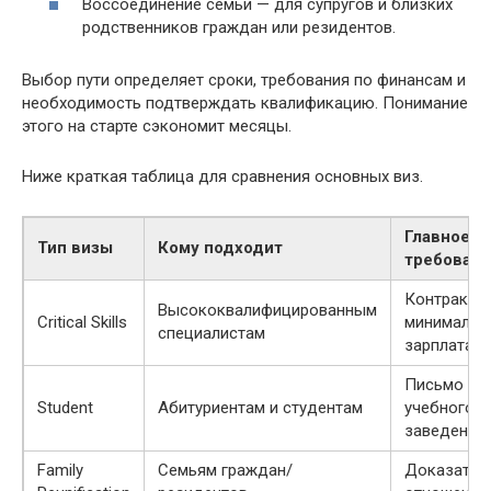
Воссоединение семьи — для супругов и близких
родственников граждан или резидентов.
Выбор пути определяет сроки, требования по финансам и
необходимость подтверждать квалификацию. Понимание
этого на старте сэкономит месяцы.
Ниже краткая таблица для сравнения основных виз.
Главное
Тип визы
Кому подходит
требован
Контракт и
Высококвалифицированным
Critical Skills
минимальн
специалистам
зарплата
Письмо из
Student
Абитуриентам и студентам
учебного
заведения
Family
Семьям граждан/
Доказател