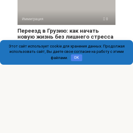
Иммиграция
0
Переезд в Грузию: как начать
новую жизнь без лишнего стресса
Этот сайт использует cookie для хранения данных. Продолжая
Грузия притягивает не только тёплым климатом и
гостеприимством, но и гибким подходом к въезду
использовать сайт, Вы даете свое согласие на работу с этими
файлами.
OK
© 2026 immigration-online.ru