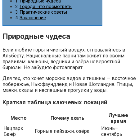
Природные чудеса
Города: что посмотреть
Практические советы
Заключение
Природные чудеса
Если любите горы и чистый воздух, отправляйтесь в
Альберту. Национальные парки там живут по своим
правилам: каньоны, ледники и озёра невероятной
бирюзы. Не забудьте фотоаппарат.
Для тех, кто хочет морских видов и тишины — восточное
побережье, Ньюфаундленд и Новая Шотландия. Птицы,
маяки, скалы и неспешные прогулки у воды.
Краткая таблица ключевых локаций
Лучшее
Место
Почему ехать
время
Нацпарк
Июнь–
Горные пейзажи, озёра
Банф
сентябрь