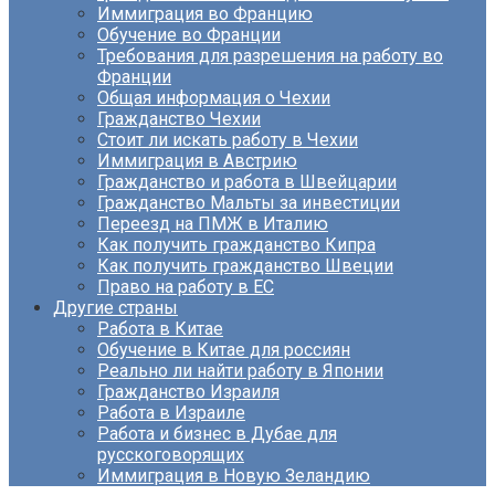
Иммиграция во Францию
Обучение во Франции
Требования для разрешения на работу во
Франции
Общая информация о Чехии
Гражданство Чехии
Стоит ли искать работу в Чехии
Иммиграция в Австрию
Гражданство и работа в Швейцарии
Гражданство Мальты за инвестиции
Переезд на ПМЖ в Италию
Как получить гражданство Кипра
Как получить гражданство Швеции
Право на работу в ЕС
Другие страны
Работа в Китае
Обучение в Китае для россиян
Реально ли найти работу в Японии
Гражданство Израиля
Работа в Израиле
Работа и бизнес в Дубае для
русскоговорящих
Иммиграция в Новую Зеландию