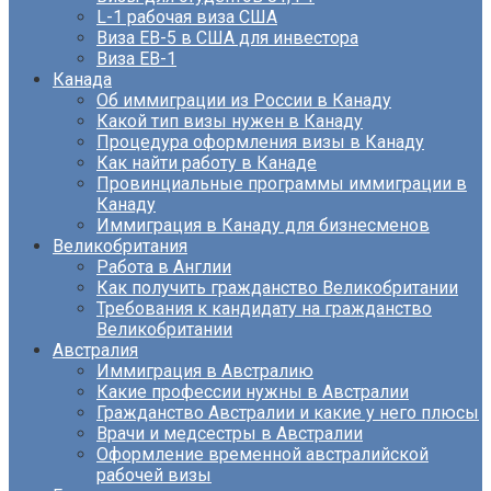
L-1 рабочая виза США
Виза EB-5 в США для инвестора
Виза ЕВ-1
Канада
Об иммиграции из России в Канаду
Какой тип визы нужен в Канаду
Процедура оформления визы в Канаду
Как найти работу в Канаде
Провинциальные программы иммиграции в
Канаду
Иммиграция в Канаду для бизнесменов
Великобритания
Работа в Англии
Как получить гражданство Великобритании
Требования к кандидату на гражданство
Великобритании
Австралия
Иммиграция в Австралию
Какие профессии нужны в Австралии
Гражданство Австралии и какие у него плюсы
Врачи и медсестры в Австралии
Оформление временной австралийской
рабочей визы