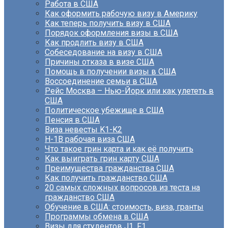
Работа в США
Как оформить рабочую визу в Америку
Как теперь получить визу в США
Порядок оформления визы в США
Как продлить визу в США
Собеседование на визу в США
Причины отказа в визе США
Помощь в получении визы в США
Воссоединение семьи в США
Рейс Москва – Нью-Йорк или как улететь в
США
Политическое убежище в США
Пенсия в США
Виза невесты K1-K2
H-1B рабочая виза США
Что такое грин карта и как её получить
Как выиграть грин карту США
Преимущества гражданства США
Как получить гражданство США
20 самых сложных вопросов из теста на
гражданство США
Обучение в США: стоимость, виза, гранты
Программы обмена в США
Визы для студентов J1, F1