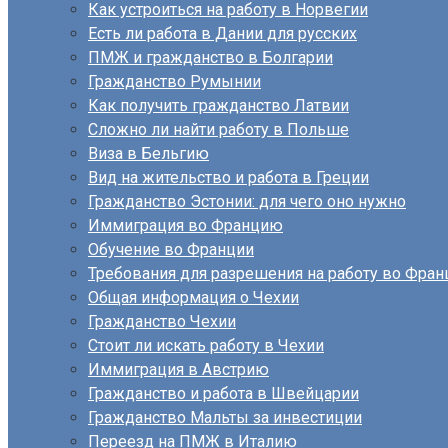
Как устроиться на работу в Норвегии
Есть ли работа в Дании для русских
ПМЖ и гражданство в Болгарии
Гражданство Румынии
Как получить гражданство Латвии
Сложно ли найти работу в Польше
Виза в Бельгию
Вид на жительство и работа в Греции
Гражданство Эстонии: для чего оно нужно
Иммиграция во Францию
Обучение во Франции
Требования для разрешения на работу во Фран
Общая информация о Чехии
Гражданство Чехии
Стоит ли искать работу в Чехии
Иммиграция в Австрию
Гражданство и работа в Швейцарии
Гражданство Мальты за инвестиции
Переезд на ПМЖ в Италию