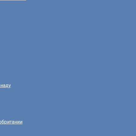
наду
обритании