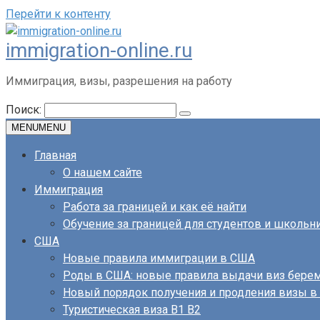
Перейти к контенту
immigration-online.ru
Иммиграция, визы, разрешения на работу
Поиск:
MENU
MENU
Главная
О нашем сайте
Иммиграция
Работа за границей и как её найти
Обучение за границей для студентов и школьн
США
Новые правила иммиграции в США
Роды в США: новые правила выдачи виз бер
Новый порядок получения и продления визы 
Туристическая виза B1 B2