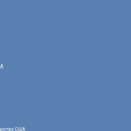
ША
данство США