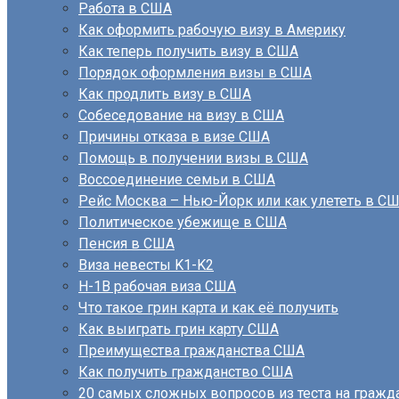
Работа в США
Как оформить рабочую визу в Америку
Как теперь получить визу в США
Порядок оформления визы в США
Как продлить визу в США
Собеседование на визу в США
Причины отказа в визе США
Помощь в получении визы в США
Воссоединение семьи в США
Рейс Москва – Нью-Йорк или как улететь в С
Политическое убежище в США
Пенсия в США
Виза невесты K1-K2
H-1B рабочая виза США
Что такое грин карта и как её получить
Как выиграть грин карту США
Преимущества гражданства США
Как получить гражданство США
20 самых сложных вопросов из теста на граж