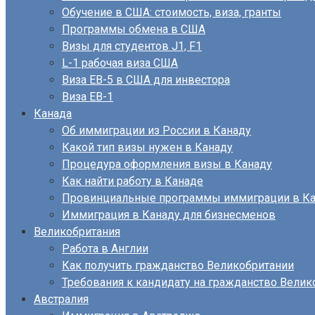
Обучение в США: стоимость, виза, гранты
Программы обмена в США
Визы для студентов J1, F1
L-1 рабочая виза США
Виза EB-5 в США для инвестора
Виза ЕВ-1
Канада
Об иммиграции из России в Канаду
Какой тип визы нужен в Канаду
Процедура оформления визы в Канаду
Как найти работу в Канаде
Провинциальные программы иммиграции в Ка
Иммиграция в Канаду для бизнесменов
Великобритания
Работа в Англии
Как получить гражданство Великобритании
Требования к кандидату на гражданство Велик
Австралия