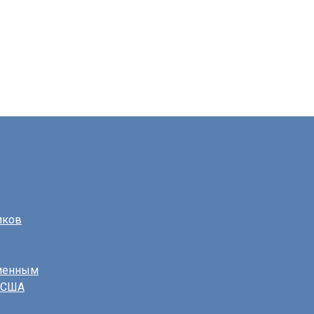
иков
еменным
в США