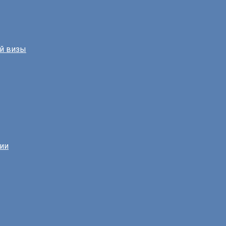
й визы
нии