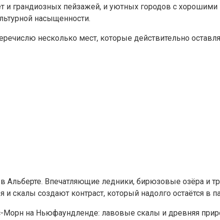
ает и грандиозных пейзажей, и уютных городов с хорошими
ультурной насыщенности.
еречислю несколько мест, которые действительно оставляю
а в Альберте. Впечатляющие ледники, бирюзовые озёра и т
я и скалы создают контраст, который надолго остаётся в п
-Морн на Ньюфаундленде: лавовые скалы и древняя природ