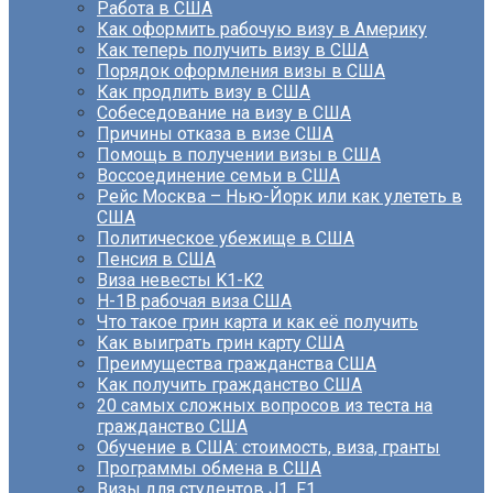
Работа в США
Как оформить рабочую визу в Америку
Как теперь получить визу в США
Порядок оформления визы в США
Как продлить визу в США
Собеседование на визу в США
Причины отказа в визе США
Помощь в получении визы в США
Воссоединение семьи в США
Рейс Москва – Нью-Йорк или как улететь в
США
Политическое убежище в США
Пенсия в США
Виза невесты K1-K2
H-1B рабочая виза США
Что такое грин карта и как её получить
Как выиграть грин карту США
Преимущества гражданства США
Как получить гражданство США
20 самых сложных вопросов из теста на
гражданство США
Обучение в США: стоимость, виза, гранты
Программы обмена в США
Визы для студентов J1, F1