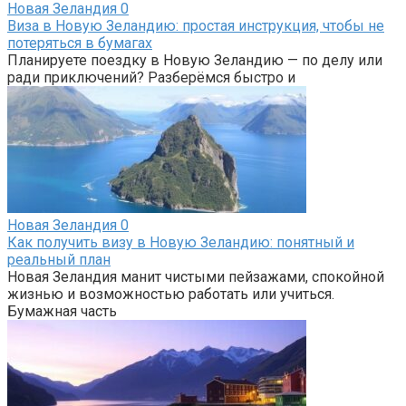
Новая Зеландия
0
Виза в Новую Зеландию: простая инструкция, чтобы не
потеряться в бумагах
Планируете поездку в Новую Зеландию — по делу или
ради приключений? Разберёмся быстро и
Новая Зеландия
0
Как получить визу в Новую Зеландию: понятный и
реальный план
Новая Зеландия манит чистыми пейзажами, спокойной
жизнью и возможностью работать или учиться.
Бумажная часть