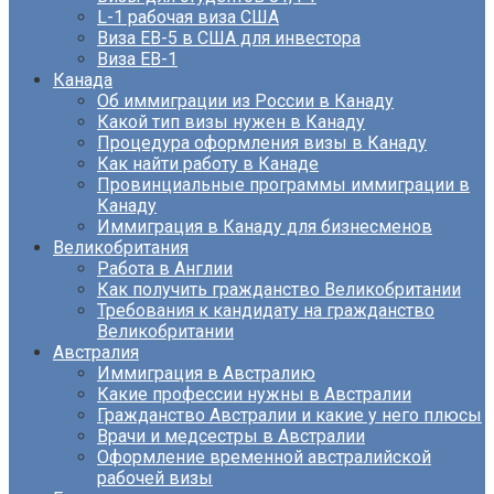
L-1 рабочая виза США
Виза EB-5 в США для инвестора
Виза ЕВ-1
Канада
Об иммиграции из России в Канаду
Какой тип визы нужен в Канаду
Процедура оформления визы в Канаду
Как найти работу в Канаде
Провинциальные программы иммиграции в
Канаду
Иммиграция в Канаду для бизнесменов
Великобритания
Работа в Англии
Как получить гражданство Великобритании
Требования к кандидату на гражданство
Великобритании
Австралия
Иммиграция в Австралию
Какие профессии нужны в Австралии
Гражданство Австралии и какие у него плюсы
Врачи и медсестры в Австралии
Оформление временной австралийской
рабочей визы