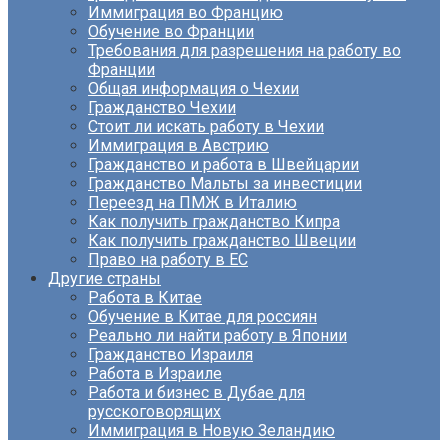
Иммиграция во Францию
Обучение во Франции
Требования для разрешения на работу во
Франции
Общая информация о Чехии
Гражданство Чехии
Стоит ли искать работу в Чехии
Иммиграция в Австрию
Гражданство и работа в Швейцарии
Гражданство Мальты за инвестиции
Переезд на ПМЖ в Италию
Как получить гражданство Кипра
Как получить гражданство Швеции
Право на работу в ЕС
Другие страны
Работа в Китае
Обучение в Китае для россиян
Реально ли найти работу в Японии
Гражданство Израиля
Работа в Израиле
Работа и бизнес в Дубае для
русскоговорящих
Иммиграция в Новую Зеландию