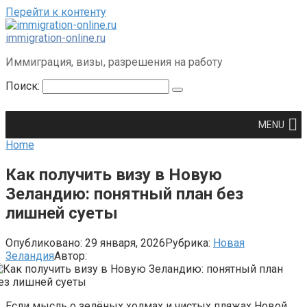
Перейти к контенту
immigration-online.ru
Иммиграция, визы, разрешения на работу
Поиск:
MENU
Home
Как получить визу в Новую
Зеландию: понятный план без
лишней суеты
Опубликовано:
29 января, 2026
Рубрика:
Новая
Зеландия
Автор:
Если мысль о зелёных холмах и чистых пляжах Новой