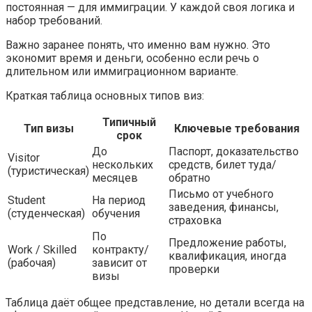
постоянная — для иммиграции. У каждой своя логика и
набор требований.
Важно заранее понять, что именно вам нужно. Это
экономит время и деньги, особенно если речь о
длительном или иммиграционном варианте.
Краткая таблица основных типов виз:
Типичный
Тип визы
Ключевые требования
срок
До
Паспорт, доказательство
Visitor
нескольких
средств, билет туда/
(туристическая)
месяцев
обратно
Письмо от учебного
Student
На период
заведения, финансы,
(студенческая)
обучения
страховка
По
Предложение работы,
Work / Skilled
контракту/
квалификация, иногда
(рабочая)
зависит от
проверки
визы
Таблица даёт общее представление, но детали всегда на