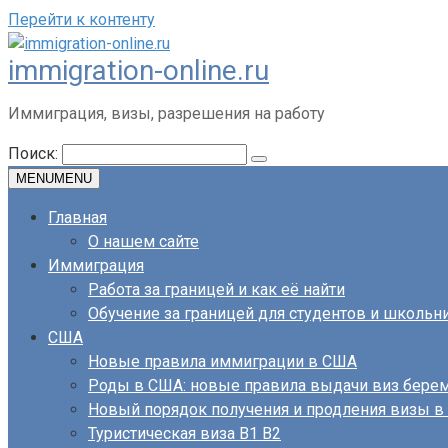
Перейти к контенту
immigration-online.ru
Иммиграция, визы, разрешения на работу
Поиск:
MENU
MENU
Главная
О нашем сайте
Иммиграция
Работа за границей и как её найти
Обучение за границей для студентов и школьн
США
Новые правила иммиграции в США
Роды в США: новые правила выдачи виз бер
Новый порядок получения и продления визы 
Туристическая виза B1 B2