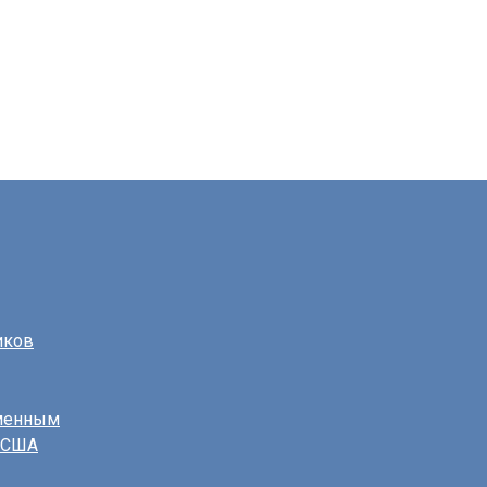
иков
еменным
в США