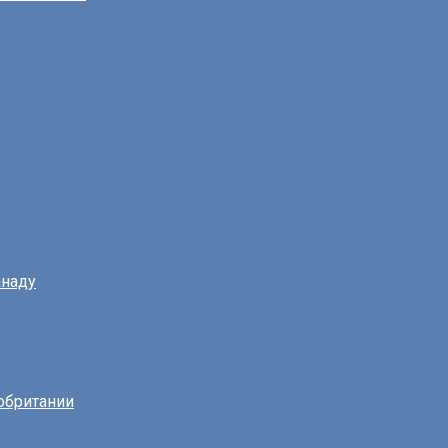
наду
обритании