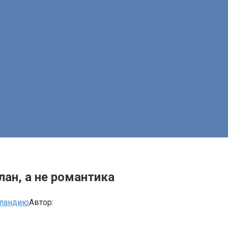
ан, а не романтика
рландию
Автор: