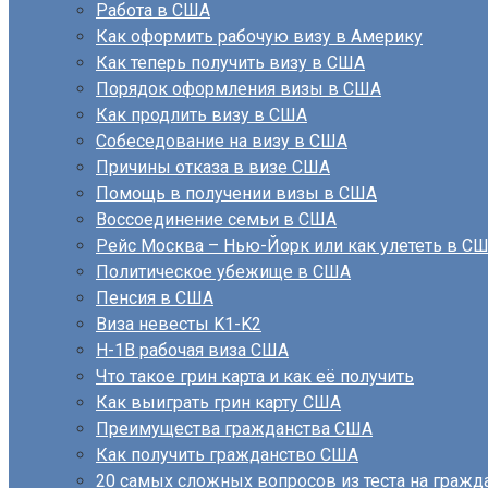
Работа в США
Как оформить рабочую визу в Америку
Как теперь получить визу в США
Порядок оформления визы в США
Как продлить визу в США
Собеседование на визу в США
Причины отказа в визе США
Помощь в получении визы в США
Воссоединение семьи в США
Рейс Москва – Нью-Йорк или как улететь в С
Политическое убежище в США
Пенсия в США
Виза невесты K1-K2
H-1B рабочая виза США
Что такое грин карта и как её получить
Как выиграть грин карту США
Преимущества гражданства США
Как получить гражданство США
20 самых сложных вопросов из теста на граж