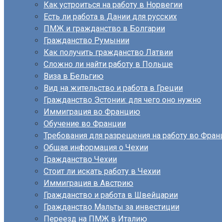
Как устроиться на работу в Норвегии
Есть ли работа в Дании для русских
ПМЖ и гражданство в Болгарии
Гражданство Румынии
Как получить гражданство Латвии
Сложно ли найти работу в Польше
Виза в Бельгию
Вид на жительство и работа в Греции
Гражданство Эстонии: для чего оно нужно
Иммиграция во Францию
Обучение во Франции
Требования для разрешения на работу во Фран
Общая информация о Чехии
Гражданство Чехии
Стоит ли искать работу в Чехии
Иммиграция в Австрию
Гражданство и работа в Швейцарии
Гражданство Мальты за инвестиции
Переезд на ПМЖ в Италию