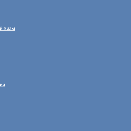
й визы
нии