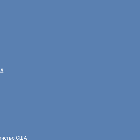
ША
данство США