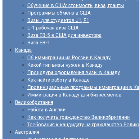
Обучение в США: стоимость, виза, гранты
Программы обмена в США
Визы для студентов J1, F1
L-1 рабочая виза США
Виза EB-5 в США для инвестора
Виза ЕВ-1
Канада
Об иммиграции из России в Канаду
Какой тип визы нужен в Канаду
Процедура оформления визы в Канаду
Как найти работу в Канаде
Провинциальные программы иммиграции в Ка
Иммиграция в Канаду для бизнесменов
Великобритания
Работа в Англии
Как получить гражданство Великобритании
Требования к кандидату на гражданство Велик
Австралия