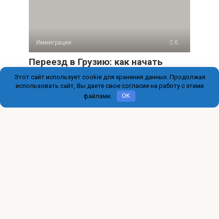
Иммиграция
0
Переезд в Грузию: как начать
новую жизнь без лишнего стресса
Этот сайт использует cookie для хранения данных. Продолжая
использовать сайт, Вы даете свое согласие на работу с этими
Грузия притягивает не только тёплым климатом и
гостеприимством, но и гибким подходом к въезду
файлами.
OK
© 2026 immigration-online.ru