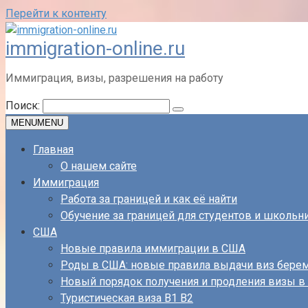
Перейти к контенту
immigration-online.ru
Иммиграция, визы, разрешения на работу
Поиск:
MENU
MENU
Главная
О нашем сайте
Иммиграция
Работа за границей и как её найти
Обучение за границей для студентов и школьн
США
Новые правила иммиграции в США
Роды в США: новые правила выдачи виз бер
Новый порядок получения и продления визы 
Туристическая виза B1 B2