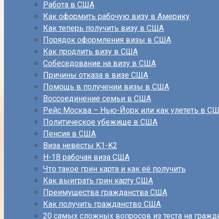
Работа в США
Как оформить рабочую визу в Америку
Как теперь получить визу в США
Порядок оформления визы в США
Как продлить визу в США
Собеседование на визу в США
Причины отказа в визе США
Помощь в получении визы в США
Воссоединение семьи в США
Рейс Москва – Нью-Йорк или как улететь в С
Политическое убежище в США
Пенсия в США
Виза невесты K1-K2
H-1B рабочая виза США
Что такое грин карта и как её получить
Как выиграть грин карту США
Преимущества гражданства США
Как получить гражданство США
20 самых сложных вопросов из теста на граж