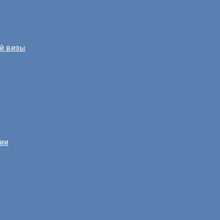
й визы
нии