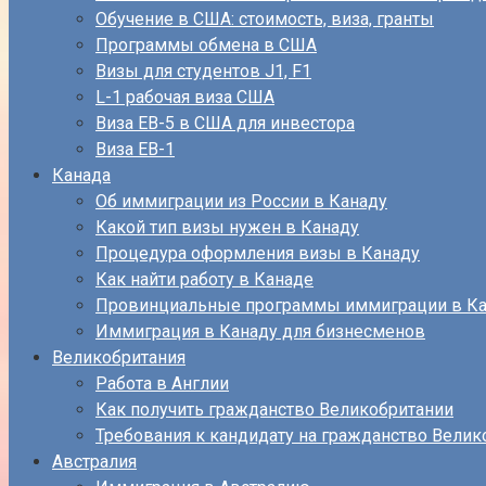
Обучение в США: стоимость, виза, гранты
Программы обмена в США
Визы для студентов J1, F1
L-1 рабочая виза США
Виза EB-5 в США для инвестора
Виза ЕВ-1
Канада
Об иммиграции из России в Канаду
Какой тип визы нужен в Канаду
Процедура оформления визы в Канаду
Как найти работу в Канаде
Провинциальные программы иммиграции в Ка
Иммиграция в Канаду для бизнесменов
Великобритания
Работа в Англии
Как получить гражданство Великобритании
Требования к кандидату на гражданство Велик
Австралия