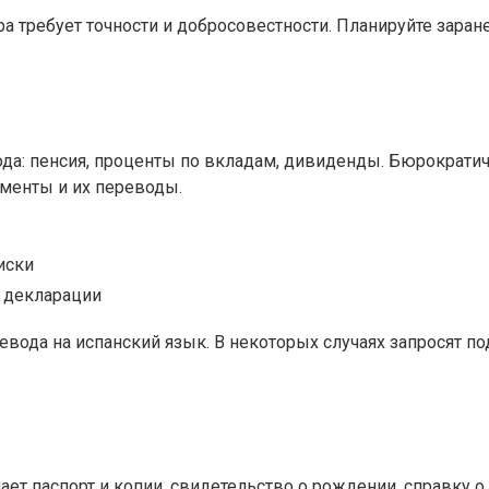
ра требует точности и добросовестности. Планируйте зара
ода: пенсия, проценты по вкладам, дивиденды. Бюрократ
ументы и их переводы.
иски
 декларации
евода на испанский язык. В некоторых случаях запросят 
ет паспорт и копии, свидетельство о рождении, справку 