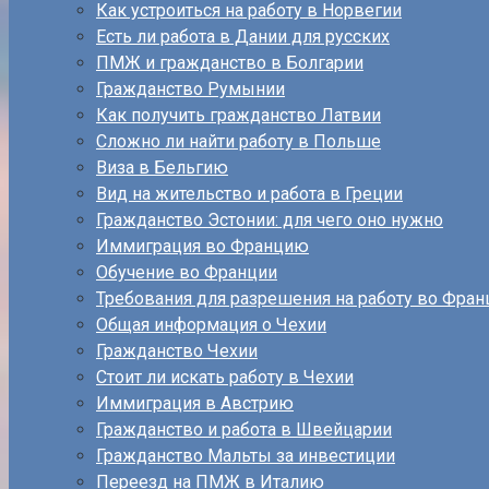
Как устроиться на работу в Норвегии
Есть ли работа в Дании для русских
ПМЖ и гражданство в Болгарии
Гражданство Румынии
Как получить гражданство Латвии
Сложно ли найти работу в Польше
Виза в Бельгию
Вид на жительство и работа в Греции
Гражданство Эстонии: для чего оно нужно
Иммиграция во Францию
Обучение во Франции
Требования для разрешения на работу во Фран
Общая информация о Чехии
Гражданство Чехии
Стоит ли искать работу в Чехии
Иммиграция в Австрию
Гражданство и работа в Швейцарии
Гражданство Мальты за инвестиции
Переезд на ПМЖ в Италию