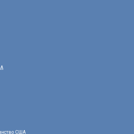
ША
данство США