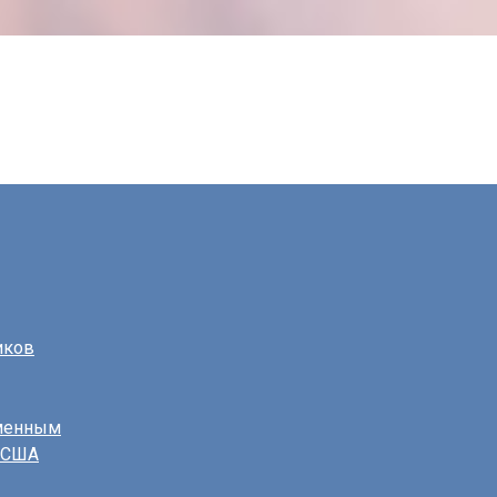
иков
еменным
в США