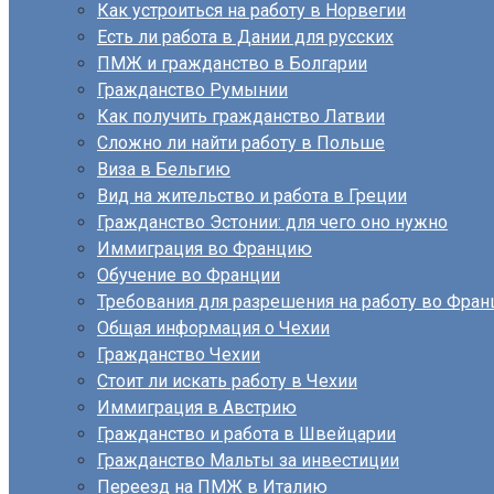
Как устроиться на работу в Норвегии
Есть ли работа в Дании для русских
ПМЖ и гражданство в Болгарии
Гражданство Румынии
Как получить гражданство Латвии
Сложно ли найти работу в Польше
Виза в Бельгию
Вид на жительство и работа в Греции
Гражданство Эстонии: для чего оно нужно
Иммиграция во Францию
Обучение во Франции
Требования для разрешения на работу во Фран
Общая информация о Чехии
Гражданство Чехии
Стоит ли искать работу в Чехии
Иммиграция в Австрию
Гражданство и работа в Швейцарии
Гражданство Мальты за инвестиции
Переезд на ПМЖ в Италию