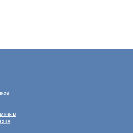
иков
еменным
в США