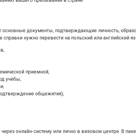
ванию вашего пребывания в стране.
т основные документы, подтверждающие личность, образо
е справки нужно перевести на польский или английский яз
в;
демической приемной;
од учёбы;
и;
подтверждение общежития);
через онлайн-систему или лично в визовом центре. В пак