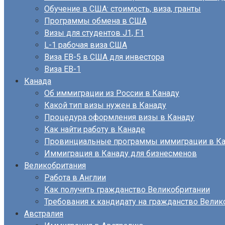
Обучение в США: стоимость, виза, гранты
Программы обмена в США
Визы для студентов J1, F1
L-1 рабочая виза США
Виза EB-5 в США для инвестора
Виза ЕВ-1
Канада
Об иммиграции из России в Канаду
Какой тип визы нужен в Канаду
Процедура оформления визы в Канаду
Как найти работу в Канаде
Провинциальные программы иммиграции в Ка
Иммиграция в Канаду для бизнесменов
Великобритания
Работа в Англии
Как получить гражданство Великобритании
Требования к кандидату на гражданство Велик
Австралия