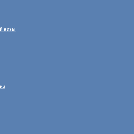
й визы
нии