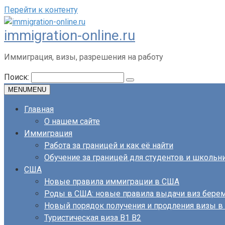
Перейти к контенту
immigration-online.ru
Иммиграция, визы, разрешения на работу
Поиск:
MENU
MENU
Главная
О нашем сайте
Иммиграция
Работа за границей и как её найти
Обучение за границей для студентов и школьн
США
Новые правила иммиграции в США
Роды в США: новые правила выдачи виз бер
Новый порядок получения и продления визы 
Туристическая виза B1 B2