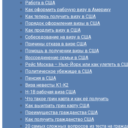
Работа в США
Как оформить рабочую визу в Америку
Как теперь получить визу в США
Порядок оформления визы в США
Как продлить визу в США
Собеседование на визу в США
Причины отказа в визе США
Помощь в получении визы в США
Воссоединение семьи в США
Рейс Москва – Нью-Йорк или как улететь в С
Политическое убежище в США
Пенсия в США
Виза невесты K1-K2
H-1B рабочая виза США
Что такое грин карта и как её получить
Как выиграть грин карту США
Преимущества гражданства США
Как получить гражданство США
20 самых сложных вопросов из теста на граж