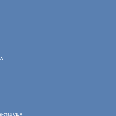
ША
данство США