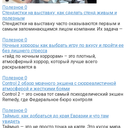
Полезное
0
Стендистки на выставку: как сделать стенд живым и
полезным
Стендистки на выставку часто оказываются первым и
самым запоминающимся лицом компании. Их задача —
Полезное
0
Ночные хорроры как выбрать игру по вкусу и пройти ее
без лишнего стресса
«гайд по ночным хоррорам» – это плотный,
атмосферный хоррор, который лучше всего
раскрывается в
Полезное
0
Control 2 обзор мрачного экшена с сюрреалистичной
атмосферой и жесткими боями
Control 2 – это снова тот самый психоделический экшен
Remedy, где Федеральное бюро контроля
Полезное
0
Таймыр: как добраться до края Евразии и что там
увидеть
Таймыр — это не просто точка на карте. Это кусок мира,