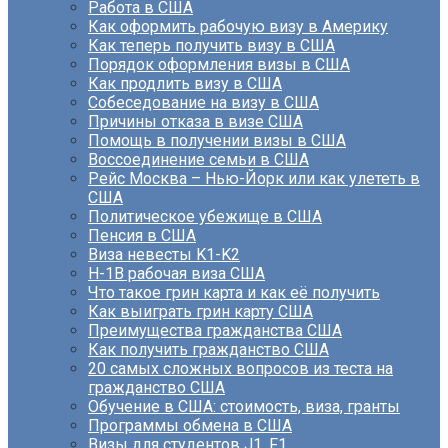
Работа в США
Как оформить рабочую визу в Америку
Как теперь получить визу в США
Порядок оформления визы в США
Как продлить визу в США
Собеседование на визу в США
Причины отказа в визе США
Помощь в получении визы в США
Воссоединение семьи в США
Рейс Москва – Нью-Йорк или как улететь в
США
Политическое убежище в США
Пенсия в США
Виза невесты K1-K2
H-1B рабочая виза США
Что такое грин карта и как её получить
Как выиграть грин карту США
Преимущества гражданства США
Как получить гражданство США
20 самых сложных вопросов из теста на
гражданство США
Обучение в США: стоимость, виза, гранты
Программы обмена в США
Визы для студентов J1, F1