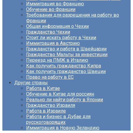
Иммиграция во Францию
Обучение во Франции
Требования для разрешения на работу во
Франции
Общая информация о Чехии
Гражданство Чехии
Стоит ли искать работу в Чехии
Иммиграция в Австрию
Гражданство и работа в Швейцарии
Гражданство Мальты за инвестиции
Переезд на ПМЖ в Италию
Как получить гражданство Кипра
Как получить гражданство Швеции
Право на работу в ЕС
Другие страны
Работа в Китае
Обучение в Китае для россиян
Реально ли найти работу в Японии
Гражданство Израиля
Работа в Израиле
Работа и бизнес в Дубае для
русскоговорящих
Иммиграция в Новую Зеландию