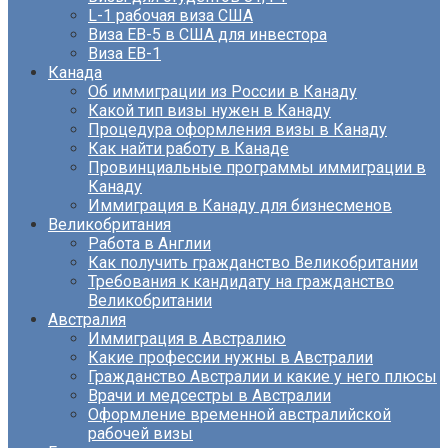
L-1 рабочая виза США
Виза EB-5 в США для инвестора
Виза ЕВ-1
Канада
Об иммиграции из России в Канаду
Какой тип визы нужен в Канаду
Процедура оформления визы в Канаду
Как найти работу в Канаде
Провинциальные программы иммиграции в
Канаду
Иммиграция в Канаду для бизнесменов
Великобритания
Работа в Англии
Как получить гражданство Великобритании
Требования к кандидату на гражданство
Великобритании
Австралия
Иммиграция в Австралию
Какие профессии нужны в Австралии
Гражданство Австралии и какие у него плюсы
Врачи и медсестры в Австралии
Оформление временной австралийской
рабочей визы