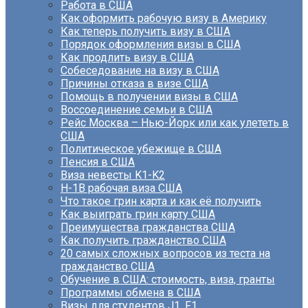
Работа в США
Как оформить рабочую визу в Америку
Как теперь получить визу в США
Порядок оформления визы в США
Как продлить визу в США
Собеседование на визу в США
Причины отказа в визе США
Помощь в получении визы в США
Воссоединение семьи в США
Рейс Москва – Нью-Йорк или как улететь в
США
Политическое убежище в США
Пенсия в США
Виза невесты K1-K2
H-1B рабочая виза США
Что такое грин карта и как её получить
Как выиграть грин карту США
Преимущества гражданства США
Как получить гражданство США
20 самых сложных вопросов из теста на
гражданство США
Обучение в США: стоимость, виза, гранты
Программы обмена в США
Визы для студентов J1, F1