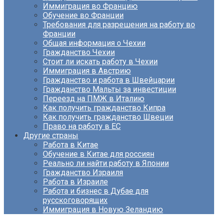
Иммиграция во Францию
Обучение во Франции
Требования для разрешения на работу во
Франции
Общая информация о Чехии
Гражданство Чехии
Стоит ли искать работу в Чехии
Иммиграция в Австрию
Гражданство и работа в Швейцарии
Гражданство Мальты за инвестиции
Переезд на ПМЖ в Италию
Как получить гражданство Кипра
Как получить гражданство Швеции
Право на работу в ЕС
Другие страны
Работа в Китае
Обучение в Китае для россиян
Реально ли найти работу в Японии
Гражданство Израиля
Работа в Израиле
Работа и бизнес в Дубае для
русскоговорящих
Иммиграция в Новую Зеландию