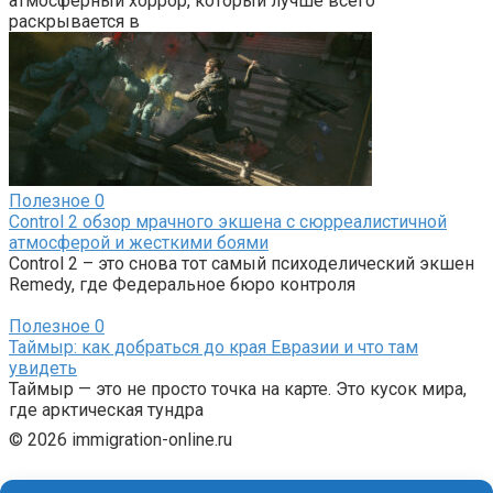
атмосферный хоррор, который лучше всего
раскрывается в
Полезное
0
Control 2 обзор мрачного экшена с сюрреалистичной
атмосферой и жесткими боями
Control 2 – это снова тот самый психоделический экшен
Remedy, где Федеральное бюро контроля
Полезное
0
Таймыр: как добраться до края Евразии и что там
увидеть
Таймыр — это не просто точка на карте. Это кусок мира,
где арктическая тундра
© 2026 immigration-online.ru