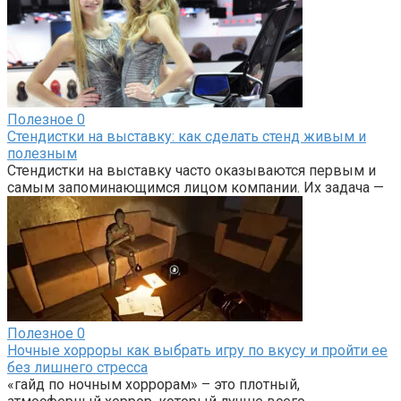
Полезное
0
Стендистки на выставку: как сделать стенд живым и
полезным
Стендистки на выставку часто оказываются первым и
самым запоминающимся лицом компании. Их задача —
Полезное
0
Ночные хорроры как выбрать игру по вкусу и пройти ее
без лишнего стресса
«гайд по ночным хоррорам» – это плотный,