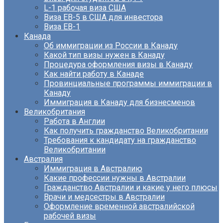
L-1 рабочая виза США
Виза EB-5 в США для инвестора
Виза ЕВ-1
Канада
Об иммиграции из России в Канаду
Какой тип визы нужен в Канаду
Процедура оформления визы в Канаду
Как найти работу в Канаде
Провинциальные программы иммиграции в
Канаду
Иммиграция в Канаду для бизнесменов
Великобритания
Работа в Англии
Как получить гражданство Великобритании
Требования к кандидату на гражданство
Великобритании
Австралия
Иммиграция в Австралию
Какие профессии нужны в Австралии
Гражданство Австралии и какие у него плюсы
Врачи и медсестры в Австралии
Оформление временной австралийской
рабочей визы