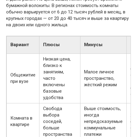
бумажной волокиты. В регионах стоимость комнаты
обычно варьируется от 6 до 12 тысяч рублей в месяц, в
крупных городах — от 20 до 40 тысяч и выше за квартиру
на двоих или одного жильца.
Ср
Вариант
Плюсы
Минусы
ст
Низкая цена,
5–1
близко к
₽/
занятиям,
Малое личное
Общежитие
(ре
часто
пространство,
при вузе
12
включены
жёсткий режим
₽/
базовые
(го
удобства
Свобода
Выше стоимость,
выбора
иногда
20
Комната в
соседей,
непредсказуемые
₽/
квартире
больше
коммунальные
(го
пространства
платежи