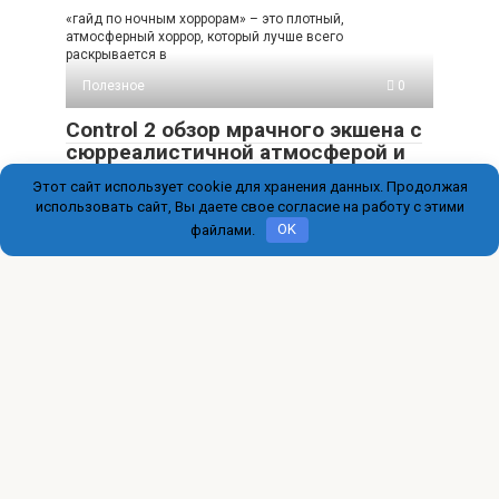
«гайд по ночным хоррорам» – это плотный,
атмосферный хоррор, который лучше всего
раскрывается в
Полезное
0
Control 2 обзор мрачного экшена с
сюрреалистичной атмосферой и
жесткими боями
Этот сайт использует cookie для хранения данных. Продолжая
использовать сайт, Вы даете свое согласие на работу с этими
Control 2 – это снова тот самый психоделический экшен
Remedy, где Федеральное бюро контроля
файлами.
OK
© 2026 immigration-online.ru