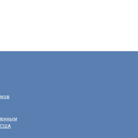
иков
еменным
в США