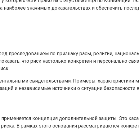
 у которых есть право на статус беженца по Конвенции 195
а наиболее значимых доказательствах и обеспечить после
ред преследованием по признаку расы, религии, национал
оказать, что риск настолько конкретен и персонально связ
иск.
ентальными свидетельствами. Примеры: характеристики м
аций и независимые источники о ситуации безопасности в
, применяется концепция дополнительной защиты. Это касае
 риска. В рамках этого основания рассматриваются конкр