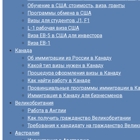
Обучение в США: стоимость, виза, гранты
Программы обмена в США
Визы для студентов J1, F1
L-1 рабочая виза США
Виза EB-5 в США для инвестора
Виза ЕВ-1
Канада
Об иммиграции из России в Канаду
Какой тип визы нужен в Канаду
Процедура оформления визы в Канаду
Как найти работу в Канаде
Провинциальные программы иммиграции в Ка
Иммиграция в Канаду для бизнесменов
Великобритания
Работа в Англии
Как получить гражданство Великобритании
Требования к кандидату на гражданство Велик
Австралия