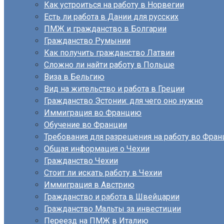
Как устроиться на работу в Норвегии
Есть ли работа в Дании для русских
ПМЖ и гражданство в Болгарии
Гражданство Румынии
Как получить гражданство Латвии
Сложно ли найти работу в Польше
Виза в Бельгию
Вид на жительство и работа в Греции
Гражданство Эстонии: для чего оно нужно
Иммиграция во Францию
Обучение во Франции
Требования для разрешения на работу во Фран
Общая информация о Чехии
Гражданство Чехии
Стоит ли искать работу в Чехии
Иммиграция в Австрию
Гражданство и работа в Швейцарии
Гражданство Мальты за инвестиции
Переезд на ПМЖ в Италию