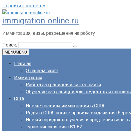
Перейти к контенту
immigration-online.ru
Иммиграция, визы, разрешения на работу
Поиск:
MENU
MENU
Главная
О нашем сайте
Иммиграция
Работа за границей и как её найти
Обучение за границей для студентов и школьн
США
Новые правила иммиграции в США
Роды в США: новые правила выдачи виз бер
Новый порядок получения и продления визы 
Туристическая виза B1 B2