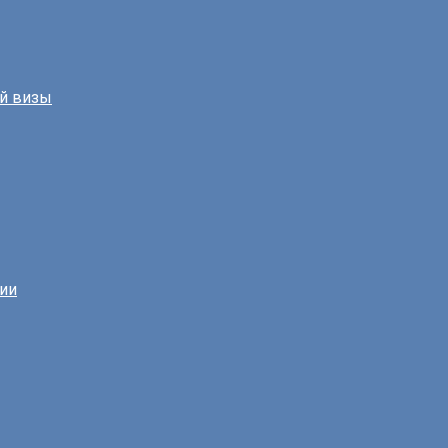
й визы
нии