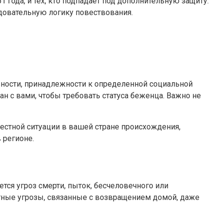
1 года, и тех, кто подпадает под дополнительную защиту.
довательную логику повествования.
ьности, принадлежности к определенной социальной
ан с вами, чтобы требовать статуса беженца. Важно не
естной ситуации в вашей стране происхождения,
 регионе.
тся угроз смерти, пыток, бесчеловечного или
етные угрозы, связанные с возвращением домой, даже