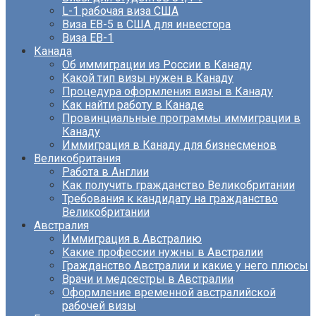
L-1 рабочая виза США
Виза EB-5 в США для инвестора
Виза ЕВ-1
Канада
Об иммиграции из России в Канаду
Какой тип визы нужен в Канаду
Процедура оформления визы в Канаду
Как найти работу в Канаде
Провинциальные программы иммиграции в
Канаду
Иммиграция в Канаду для бизнесменов
Великобритания
Работа в Англии
Как получить гражданство Великобритании
Требования к кандидату на гражданство
Великобритании
Австралия
Иммиграция в Австралию
Какие профессии нужны в Австралии
Гражданство Австралии и какие у него плюсы
Врачи и медсестры в Австралии
Оформление временной австралийской
рабочей визы