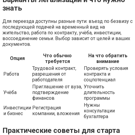
знать
Для переезда доступны разные пути: въезд по безвизу с
последующей подачей на временный вид на
жительство, работа по контракту, учёба, инвестиции,
воссоединение семьи. Выбор зависит от целей и ваших
документов.
Что обычно
На что обратить
Опция
требуется
внимание
Трудовой контракт,
Проверять условия
Работа
разрешения от
контракта и
работодателя
соцпотенциал
Приглашение от вуза,
Уточнить
Учёба
подтверждение
длительность
финансов
программы
Нужны
Инвестиции
Регистрация
консультации
и бизнес
компании, вложения
бухгалтера
Практические советы для старта