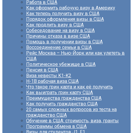
Работа в США
Как оформить рабочую визу в Америку
Как теперь получить визу в США
Порядок оформления визы в США
Как продлить визу в США
Собеседование на визу в США
Причины отказа в визе США
Помощь в получении визы в США
Воссоединение семьи в США
Рейс Москва – Нью-Йорк или как улететь в
США
Политическое убежище в США
Пенсия в США
Виза невесты K1-K2
H-1B рабочая виза США
Что такое грин карта и как её получить
Как выиграть грин карту США
Преимущества гражданства США
Как получить гражданство США
20 самых сложных вопросов из теста на
гражданство США
Обучение в США: стоимость, виза, гранты
Программы обмена в США
Визы для студентов J1, F1