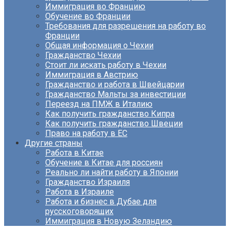
Иммиграция во Францию
Обучение во Франции
Требования для разрешения на работу во
Франции
Общая информация о Чехии
Гражданство Чехии
Стоит ли искать работу в Чехии
Иммиграция в Австрию
Гражданство и работа в Швейцарии
Гражданство Мальты за инвестиции
Переезд на ПМЖ в Италию
Как получить гражданство Кипра
Как получить гражданство Швеции
Право на работу в ЕС
Другие страны
Работа в Китае
Обучение в Китае для россиян
Реально ли найти работу в Японии
Гражданство Израиля
Работа в Израиле
Работа и бизнес в Дубае для
русскоговорящих
Иммиграция в Новую Зеландию