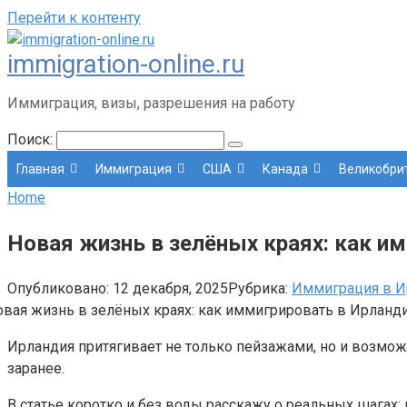
Перейти к контенту
immigration-online.ru
Иммиграция, визы, разрешения на работу
Поиск:
Главная
Иммиграция
США
Канада
Великобри
Home
Новая жизнь в зелёных краях: как и
Опубликовано:
12 декабря, 2025
Рубрика:
Иммиграция в 
Ирландия притягивает не только пейзажами, но и возмож
заранее.
В статье коротко и без воды расскажу о реальных шагах: 