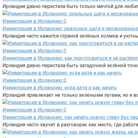
Ирландия давно перестала быть только мечтой для любит
Иммиграция в Ирландию
0
Иммиграция в Ирландию: реальные шаги и неожиданны
Ирландия часто кажется страной зелёных холмов и уютны
Иммиграция в Ирландию
0
Иммиграция в Ирландию: как подготовиться и не растеря
Ирландия давно перестала быть загадочной зелёной точк
Иммиграция в Ирландию
0
Иммиграция в Ирландию: куда идти и как начать
Ирландия привлекает не только зелеными лугами, но и в
Иммиграция в Ирландию
0
Иммиграция в Ирландию: как начать новую главу без ли
Ирландия часто звучит в разговорах как место, где работ