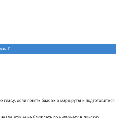
раны
ю главу, если понять базовые маршруты и подготовиться
риезда, чтобы не блуждать по интернету в поисках