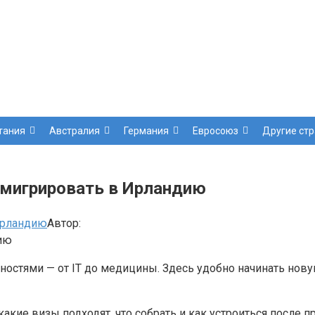
тания
Австралия
Германия
Евросоюз
Другие ст
ммигрировать в Ирландию
Ирландию
Автор:
ностями — от IT до медицины. Здесь удобно начинать нову
какие визы подходят, что собрать и как устроиться после п