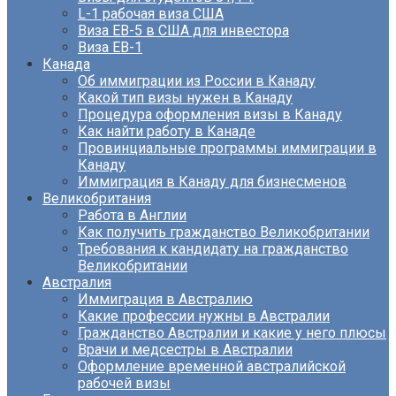
L-1 рабочая виза США
Виза EB-5 в США для инвестора
Виза ЕВ-1
Канада
Об иммиграции из России в Канаду
Какой тип визы нужен в Канаду
Процедура оформления визы в Канаду
Как найти работу в Канаде
Провинциальные программы иммиграции в
Канаду
Иммиграция в Канаду для бизнесменов
Великобритания
Работа в Англии
Как получить гражданство Великобритании
Требования к кандидату на гражданство
Великобритании
Австралия
Иммиграция в Австралию
Какие профессии нужны в Австралии
Гражданство Австралии и какие у него плюсы
Врачи и медсестры в Австралии
Оформление временной австралийской
рабочей визы