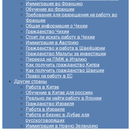
Иммиграция во Францию
Обучение во Франции
Требования для разрешения на работу во
Франции
Общая информация о Чехии
Гражданство Чехии
Стоит ли искать работу в Чехии
Иммиграция в Австрию
Гражданство и работа в Швейцарии
Гражданство Мальты за инвестиции
Переезд на ПМЖ в Италию
Как получить гражданство Кипра
Как получить гражданство Швеции
Право на работу в ЕС
Другие страны
Работа в Китае
Обучение в Китае для россиян
Реально ли найти работу в Японии
Гражданство Израиля
Работа в Израиле
Работа и бизнес в Дубае для
русскоговорящих
Иммиграция в Новую Зеландию