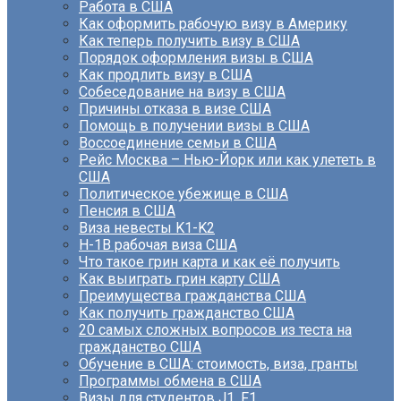
Работа в США
Как оформить рабочую визу в Америку
Как теперь получить визу в США
Порядок оформления визы в США
Как продлить визу в США
Собеседование на визу в США
Причины отказа в визе США
Помощь в получении визы в США
Воссоединение семьи в США
Рейс Москва – Нью-Йорк или как улететь в
США
Политическое убежище в США
Пенсия в США
Виза невесты K1-K2
H-1B рабочая виза США
Что такое грин карта и как её получить
Как выиграть грин карту США
Преимущества гражданства США
Как получить гражданство США
20 самых сложных вопросов из теста на
гражданство США
Обучение в США: стоимость, виза, гранты
Программы обмена в США
Визы для студентов J1, F1