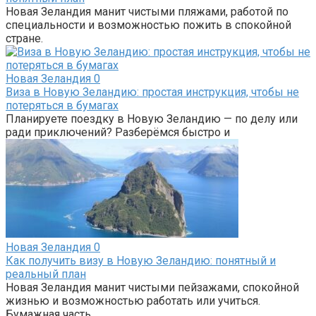
Новая Зеландия манит чистыми пляжами, работой по
специальности и возможностью пожить в спокойной
стране.
Новая Зеландия
0
Виза в Новую Зеландию: простая инструкция, чтобы не
потеряться в бумагах
Планируете поездку в Новую Зеландию — по делу или
ради приключений? Разберёмся быстро и
Новая Зеландия
0
Как получить визу в Новую Зеландию: понятный и
реальный план
Новая Зеландия манит чистыми пейзажами, спокойной
жизнью и возможностью работать или учиться.
Бумажная часть