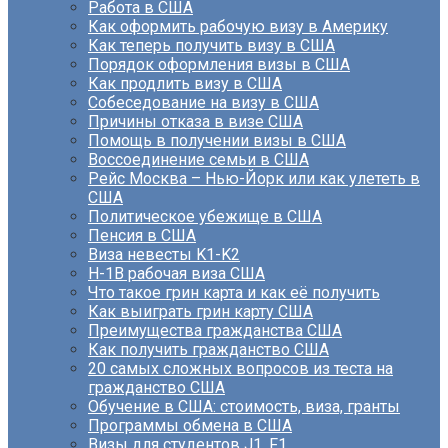
Работа в США
Как оформить рабочую визу в Америку
Как теперь получить визу в США
Порядок оформления визы в США
Как продлить визу в США
Собеседование на визу в США
Причины отказа в визе США
Помощь в получении визы в США
Воссоединение семьи в США
Рейс Москва – Нью-Йорк или как улететь в
США
Политическое убежище в США
Пенсия в США
Виза невесты K1-K2
H-1B рабочая виза США
Что такое грин карта и как её получить
Как выиграть грин карту США
Преимущества гражданства США
Как получить гражданство США
20 самых сложных вопросов из теста на
гражданство США
Обучение в США: стоимость, виза, гранты
Программы обмена в США
Визы для студентов J1, F1