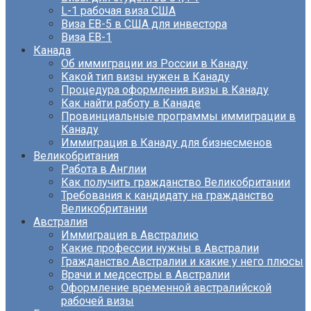
L-1 рабочая виза США
Виза EB-5 в США для инвестора
Виза ЕВ-1
Канада
Об иммиграции из России в Канаду
Какой тип визы нужен в Канаду
Процедура оформления визы в Канаду
Как найти работу в Канаде
Провинциальные программы иммиграции в
Канаду
Иммиграция в Канаду для бизнесменов
Великобритания
Работа в Англии
Как получить гражданство Великобритании
Требования к кандидату на гражданство
Великобритании
Австралия
Иммиграция в Австралию
Какие профессии нужны в Австралии
Гражданство Австралии и какие у него плюсы
Врачи и медсестры в Австралии
Оформление временной австралийской
рабочей визы