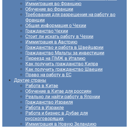
Иммиграция во Францию
Обучение во Франции
Требования для разрешения на работу во
Франции
Общая информация о Чехии
Гражданство Чехии
Стоит ли искать работу в Чехии
Иммиграция в Австрию
Гражданство и работа в Швейцарии
Гражданство Мальты за инвестиции
Переезд на ПМЖ в Италию
Как получить гражданство Кипра
Как получить гражданство Швеции
Право на работу в ЕС
Другие страны
Работа в Китае
Обучение в Китае для россиян
Реально ли найти работу в Японии
Гражданство Израиля
Работа в Израиле
Работа и бизнес в Дубае для
русскоговорящих
Иммиграция в Новую Зеландию