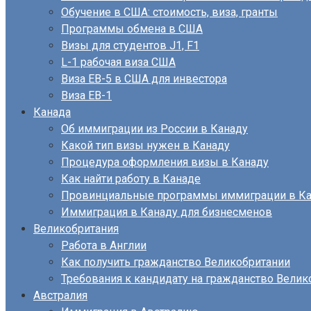
Обучение в США: стоимость, виза, гранты
Программы обмена в США
Визы для студентов J1, F1
L-1 рабочая виза США
Виза EB-5 в США для инвестора
Виза ЕВ-1
Канада
Об иммиграции из России в Канаду
Какой тип визы нужен в Канаду
Процедура оформления визы в Канаду
Как найти работу в Канаде
Провинциальные программы иммиграции в Ка
Иммиграция в Канаду для бизнесменов
Великобритания
Работа в Англии
Как получить гражданство Великобритании
Требования к кандидату на гражданство Велик
Австралия