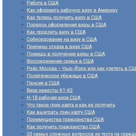
Работа в США
Как оформить рабочую визу в Америку
Как теперь получить визу в США
Порядок оформления визы в США
Как продлить визу в США
Собеседование на визу в США
Причины отказа в визе США
Помощь в получении визы в США
Воссоединение семьи в США
Рейс Москва – Нью-Йорк или как улететь в С
Политическое убежище в США
Пенсия в США
Виза невесты K1-K2
H-1B рабочая виза США
Что такое грин карта и как её получить
Как выиграть грин карту США
Преимущества гражданства США
Как получить гражданство США
20 самых сложных вопросов из теста на граж