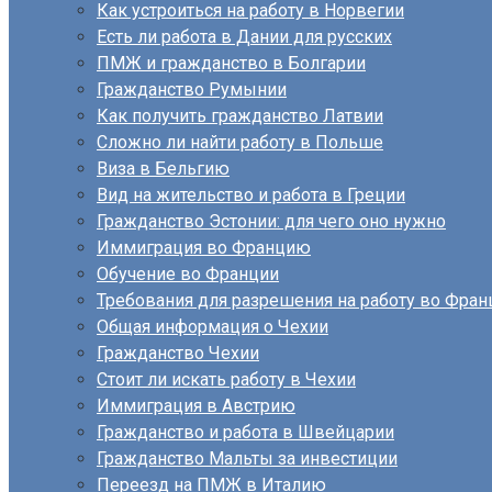
Как устроиться на работу в Норвегии
Есть ли работа в Дании для русских
ПМЖ и гражданство в Болгарии
Гражданство Румынии
Как получить гражданство Латвии
Сложно ли найти работу в Польше
Виза в Бельгию
Вид на жительство и работа в Греции
Гражданство Эстонии: для чего оно нужно
Иммиграция во Францию
Обучение во Франции
Требования для разрешения на работу во Фран
Общая информация о Чехии
Гражданство Чехии
Стоит ли искать работу в Чехии
Иммиграция в Австрию
Гражданство и работа в Швейцарии
Гражданство Мальты за инвестиции
Переезд на ПМЖ в Италию