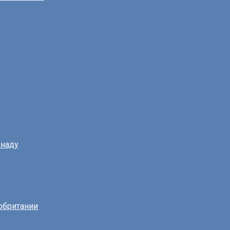
наду
обритании