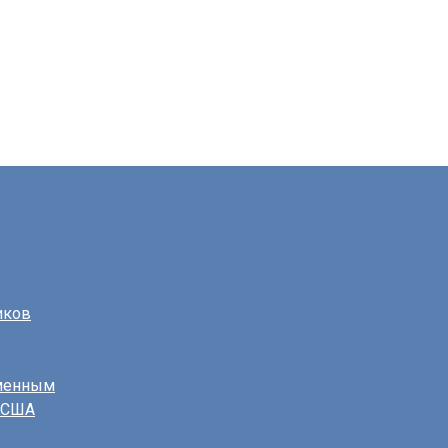
иков
еменным
в США