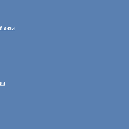
й визы
нии