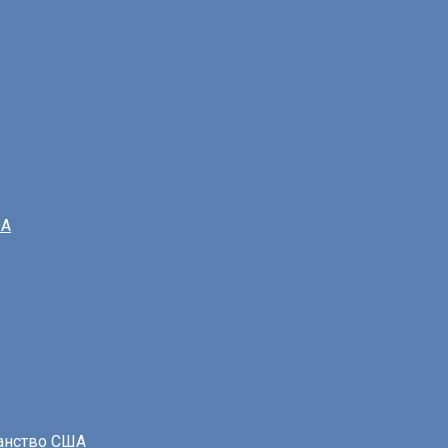
ША
данство США