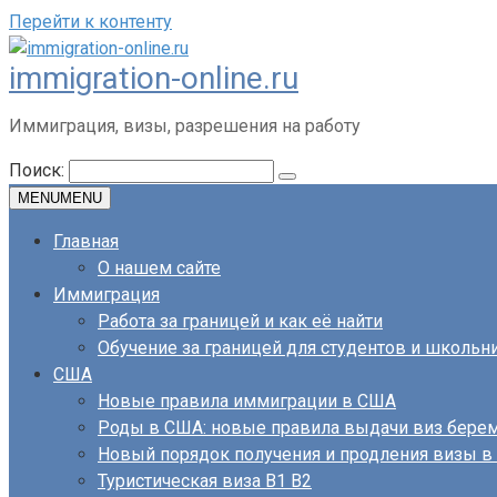
Перейти к контенту
immigration-online.ru
Иммиграция, визы, разрешения на работу
Поиск:
MENU
MENU
Главная
О нашем сайте
Иммиграция
Работа за границей и как её найти
Обучение за границей для студентов и школьн
США
Новые правила иммиграции в США
Роды в США: новые правила выдачи виз бер
Новый порядок получения и продления визы 
Туристическая виза B1 B2